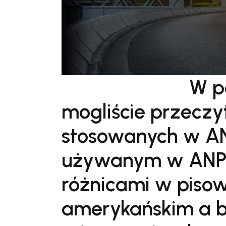
W p
mogliście przeczy
stosowanych w AN
używanym w ANPR.
różnicami w pisow
amerykańskim a b