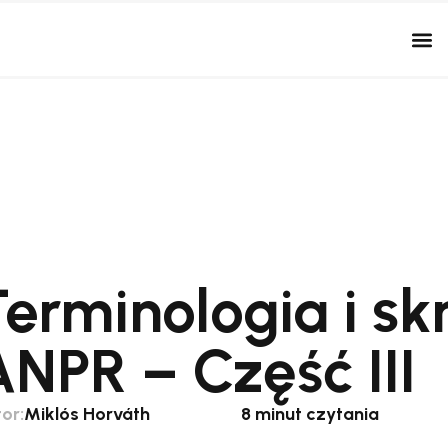
Terminologia i s
ANPR – Część III
or:
Miklós Horváth
8 minut czytania