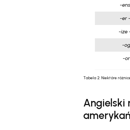
-en
-er
–
-ize
-o
-or
Tabela 2: Niektóre różni
Angielski
amerykań