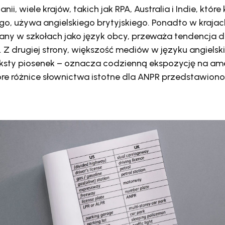
nii, wiele krajów, takich jak RPA, Australia i Indie, któr
go, używa angielskiego brytyjskiego. Ponadto w krajac
czany w szkołach jako język obcy, przeważa tendencja 
. Z drugiej strony, większość mediów w języku angielski
eksty piosenek – oznacza codzienną ekspozycję na a
tóre różnice słownictwa istotne dla ANPR przedstawio