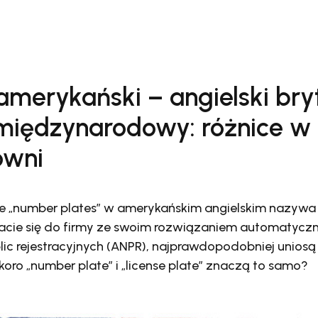
amerykański – angielski bryt
 międzynarodowy: różnice w 
owni
że „number plates” w amerykańskim angielskim nazywa s
acie się do firmy ze swoim rozwiązaniem automatycz
ic rejestracyjnych (ANPR), najprawdopodobniej uniosą
 skoro „number plate” i „license plate” znaczą to samo?