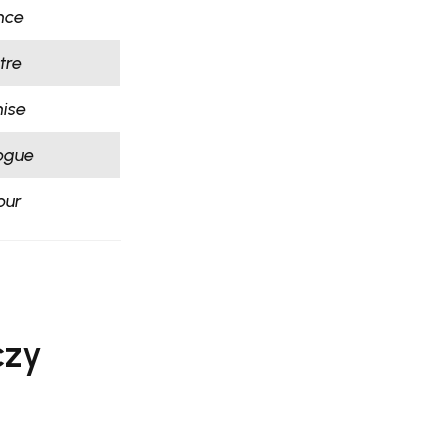
nce
tre
ise
ogue
our
czy