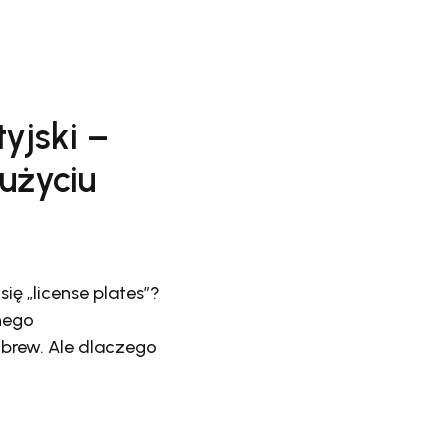
yjski –
użyciu
ię „license plates”?
nego
 brew. Ale dlaczego