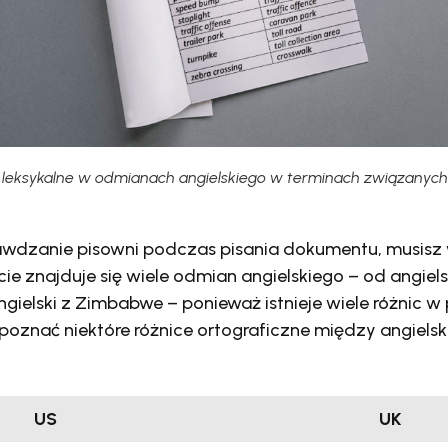
e leksykalne w odmianach angielskiego w terminach związanyc
wdzanie pisowni podczas pisania dokumentu, musisz 
cie znajduje się wiele odmian angielskiego – od angiel
angielski z Zimbabwe – ponieważ istnieje wiele różnic 
y poznać niektóre różnice ortograficzne między angiel
US
UK