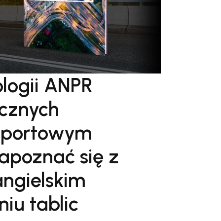
ologii ANPR
icznych
nsportowym
apoznać się z
angielskim
iu tablic