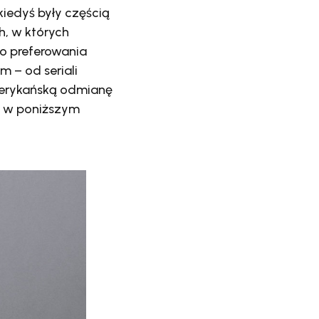
e kiedyś były częścią
h, w których
do preferowania
m – od seriali
merykańską odmianę
no w poniższym