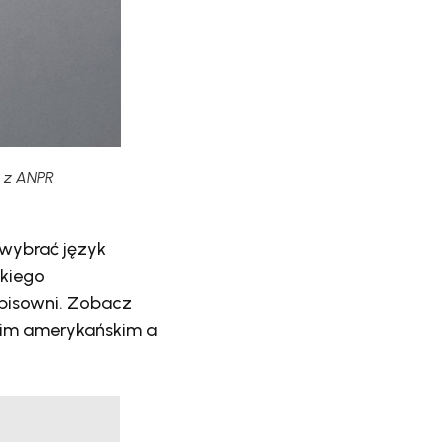
h z ANPR
wybrać język
skiego
w pisowni. Zobacz
skim amerykańskim a