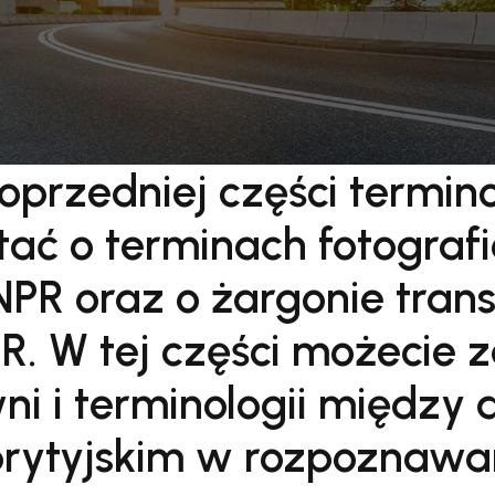
oprzedniej części termin
tać o terminach fotograf
PR oraz o żargonie tra
 W tej części możecie z
ni i terminologii między 
rytyjskim w rozpoznawan