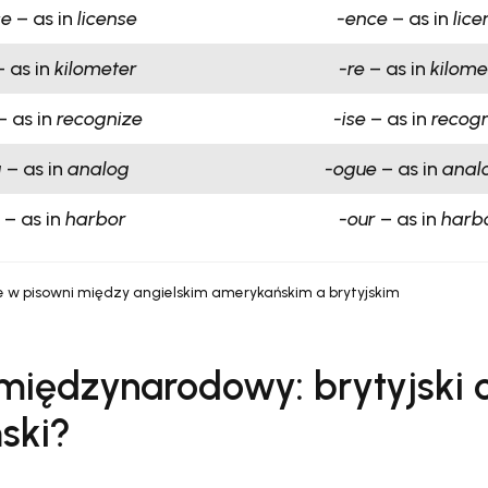
se
– as in
license
-ence
– as in
lice
 as in
kilometer
-re
– as in
kilome
– as in
recognize
-ise
– as in
recogn
g
– as in
analog
-ogue
– as in
anal
– as in
harbor
-our
– as in
harb
ce w pisowni między angielskim amerykańskim a brytyjskim
 międzynarodowy: brytyjski 
ski?