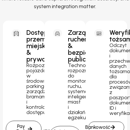
system integration matter.
Dostęp
Zarządzanie
Weryfi
przemysłowy,
ruchem
tożsam
miejski
&
Odczyt
dokume
&
bezpieczeństwo
i
prywatny
publiczne
przechw
Rozpoznawanie
Technologia
danych
pojazdów
rozpoznawania
tożsamo
w
do
dla
środowiskach
monitorowania
procesó
parkingowych,
ruchu,
związan
zarządzania
systemów
z
bramami
inteligentnych
paszpor
i
miast
dokume
kontrolowanego
i
ID i
dostępu.
działań
weryfika
egzekucyjnych.
Pay
Bankowość