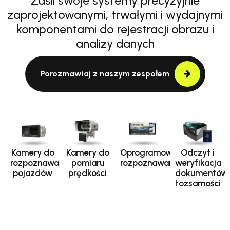
Zasil swoje systemy precyzyjnie
zaprojektowanymi, trwałymi i wydajnymi
komponentami do rejestracji obrazu i
analizy danych
Porozmawiaj z naszym zespołem
Kamery do
Kamery do
Oprogramowanie
Odczyt i
rozpoznawania
pomiaru
rozpoznawania
weryfikacja
pojazdów
prędkości
dokumentów
tożsamości