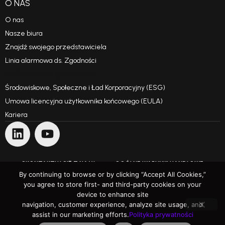
O NAS
O nas
Nasze biura
Znajdź swojego przedstawiciela
Linia alarmowa ds. Zgodności
Kodeks postępowania
Środowiskowe, Społeczne i Ład Korporacyjny (ESG)
Umowa licencyjna użytkownika końcowego (EULA)
Kariera
SKONTAKTUJ SIĘ Z NAMI
OGÓLNE WARUNKI HANDLOWE
By continuing to browse or by clicking “Accept All Cookies,”
you agree to store first- and third-party cookies on your
WARUNKI UŻYTKOWANIA
POLITYKA PRYWATNOŚCI
device to enhance site
navigation, customer experience, analyze site usage, and
Przekraczając oczekiwania
assist in our marketing efforts.
Polityka prywatności
Prawa autorskie © 1991 - 2025 ARH Informatikai Zrt. Wszelkie prawa zastrzeżone