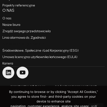
Projekty referencyjne
O NAS
O nas
Nasze biura
Znajdź swojego przedstawiciela
Linia alarmowa ds. Zgodności
Kodeks postępowania
Środowiskowe, Społeczne i Ład Korporacyjny (ESG)
Umowa licencyjna użytkownika końcowego (EULA)
Kariera
SKONTAKTUJ SIĘ Z NAMI
OGÓLNE WARUNKI HANDLOWE
By continuing to browse or by clicking “Accept All Cookies,”
you agree to store first- and third-party cookies on your
WARUNKI UŻYTKOWANIA
POLITYKA PRYWATNOŚCI
device to enhance site
navigation, customer experience, analyze site usage, and