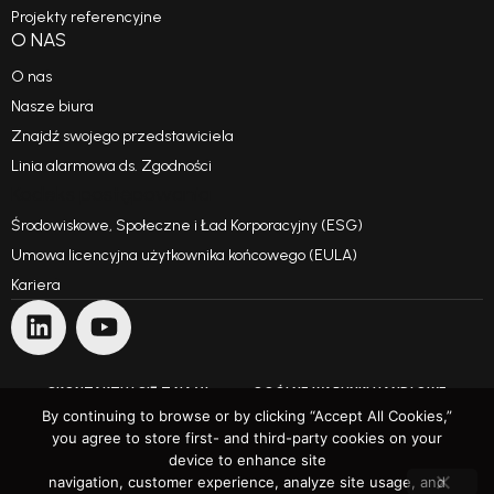
Projekty referencyjne
O NAS
O nas
Nasze biura
Znajdź swojego przedstawiciela
Linia alarmowa ds. Zgodności
Kodeks postępowania
Środowiskowe, Społeczne i Ład Korporacyjny (ESG)
Umowa licencyjna użytkownika końcowego (EULA)
Kariera
SKONTAKTUJ SIĘ Z NAMI
OGÓLNE WARUNKI HANDLOWE
By continuing to browse or by clicking “Accept All Cookies,”
you agree to store first- and third-party cookies on your
WARUNKI UŻYTKOWANIA
POLITYKA PRYWATNOŚCI
device to enhance site
navigation, customer experience, analyze site usage, and
Przekraczając oczekiwania