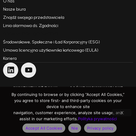
O nas
Nasze biura
Znajdź swojego przedstawiciela
Linia alarmowa ds. Zgodności
Kodeks postępowania
Środowiskowe, Społeczne i Ład Korporacyjny (ESG)
Umowa licencyjna użytkownika końcowego (EULA)
Kariera
SKONTAKTUJ SIĘ Z NAMI
OGÓLNE WARUNKI HANDLOWE
By continuing to browse or by clicking “Accept All Cookies,”
you agree to store first- and third-party cookies on your
WARUNKI UŻYTKOWANIA
POLITYKA PRYWATNOŚCI
device to enhance site
navigation, customer experience, analyze site usage, and
Przekraczając oczekiwania
assist in our marketing efforts.
Polityka prywatności
Prawa autorskie © 1991 - 2025 ARH Informatikai Zrt. Wszelkie prawa zastrzeżone
Accept All Cookies
Nie
Privacy policy