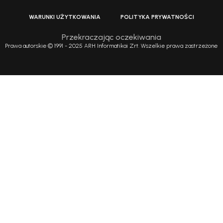
WARUNKI UŻYTKOWANIA
POLITYKA PRYWATNOŚCI
Przekraczając oczekiwania
Prawa autorskie © 1991 - 2025 ARH Informatikai Zrt. Wszelkie prawa zastrzeżone