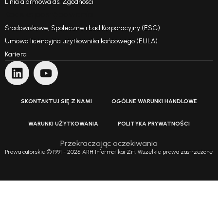
Linia alarmowa ds. Zgodności
Kodeks postępowania
Środowiskowe, Społeczne i Ład Korporacyjny (ESG)
Umowa licencyjna użytkownika końcowego (EULA)
Kariera
SKONTAKTUJ SIĘ Z NAMI
OGÓLNE WARUNKI HANDLOWE
WARUNKI UŻYTKOWANIA
POLITYKA PRYWATNOŚCI
Przekraczając oczekiwania
Prawa autorskie © 1991 - 2025 ARH Informatikai Zrt. Wszelkie prawa zastrzeżone