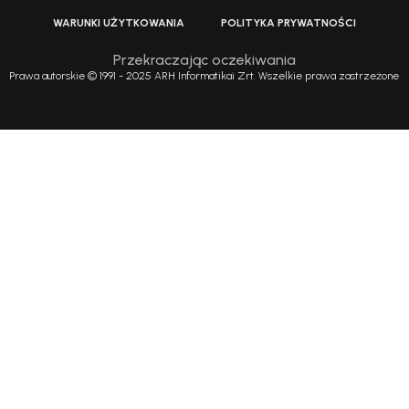
WARUNKI UŻYTKOWANIA
POLITYKA PRYWATNOŚCI
Przekraczając oczekiwania
Prawa autorskie © 1991 - 2025 ARH Informatikai Zrt. Wszelkie prawa zastrzeżone