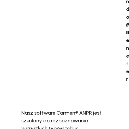
n
r
A
m
e
c
e
t
e
r
Nasz software Carmen® ANPR jest
szkolony do rozpoznawania
wszystkich typów tablic