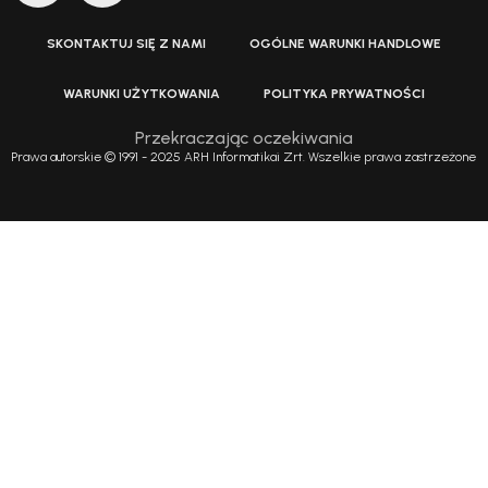
SKONTAKTUJ SIĘ Z NAMI
OGÓLNE WARUNKI HANDLOWE
WARUNKI UŻYTKOWANIA
POLITYKA PRYWATNOŚCI
Przekraczając oczekiwania
Prawa autorskie © 1991 - 2025 ARH Informatikai Zrt. Wszelkie prawa zastrzeżone