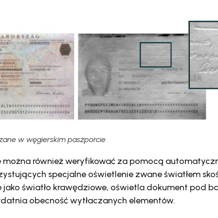
zane w węgierskim paszporcie
 można również weryfikować za pomocą automatyczn
ystujących specjalne oświetlenie zwane światłem sko
e jako światło krawędziowe, oświetla dokument pod 
ydatnia obecność wytłaczanych elementów.