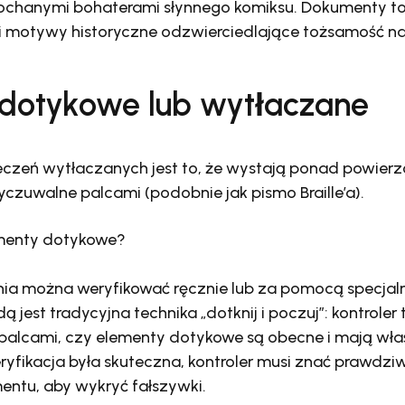
kochanymi bohaterami słynnego komiksu. Dokumenty t
i motywy historyczne odzwierciedlające tożsamość n
dotykowe lub wytłaczane
czeń wytłaczanych jest to, że wystają ponad powier
czuwalne palcami (podobnie jak pismo Braille’a).
menty dotykowe?
ia można weryfikować ręcznie lub za pomocą specjal
jest tradycyjna technika „dotknij i poczuj”: kontrole
 palcami, czy elementy dotykowe są obecne i mają właś
ryfikacja była skuteczna, kontroler musi znać prawdzi
ntu, aby wykryć fałszywki.