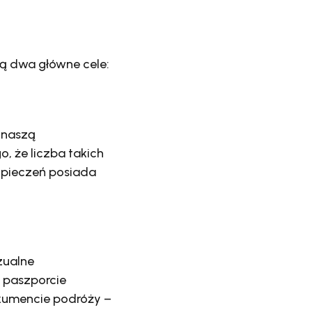
ą dwa główne cele:
 naszą
, że liczba takich
ezpieczeń posiada
zualne
 paszporcie
okumencie podróży –