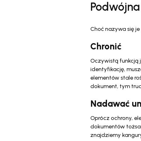
Podwójna 
Choć nazywa się je
Chronić
Oczywistą funkcją 
identyfikację, mus
elementów stale ro
dokument, tym trud
Nadawać uni
Oprócz ochrony, el
dokumentów tożsamo
znajdziemy kangury