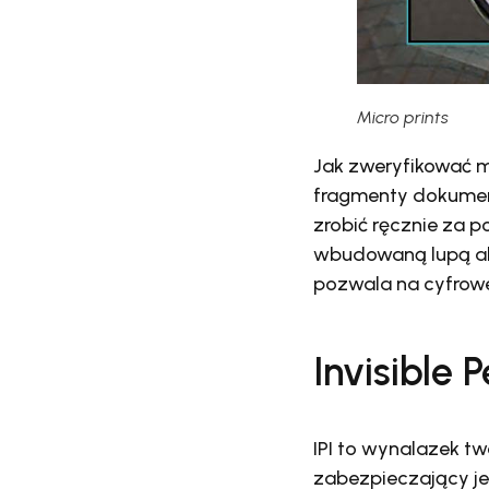
Micro prints
Jak zweryfikować m
fragmenty dokumen
zrobić ręcznie za 
wbudowaną lupą alb
pozwala na cyfrowe 
Invisible 
IPI to wynalazek t
zabezpieczający je