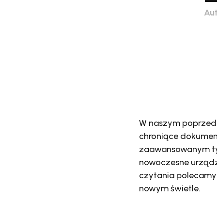
Aut
W naszym poprzedn
chroniące dokumenty
zaawansowanym typo
nowoczesne urządze
czytania polecamy 
nowym świetle.