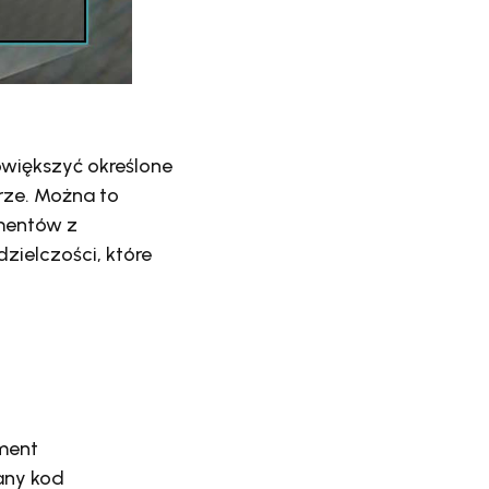
owiększyć określone
ze. Można to
umentów z
ielczości, które
ement
any kod