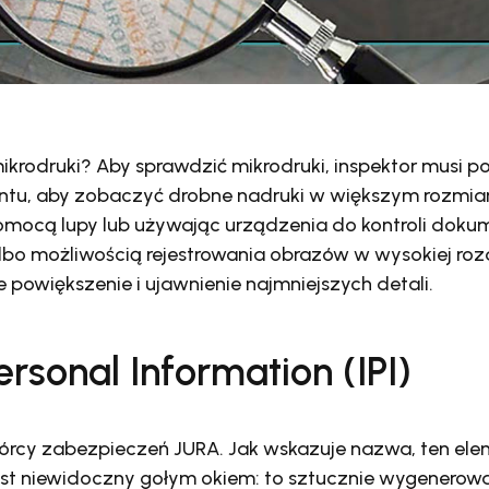
ikrodruki? Aby sprawdzić mikrodruki, inspektor musi p
tu, aby zobaczyć drobne nadruki w większym rozmiar
pomocą lupy lub używając urządzenia do kontroli dok
o możliwością rejestrowania obrazów w wysokiej rozdz
powiększenie i ujawnienie najmniejszych detali.
Personal Information (IPI)
wórcy zabezpieczeń JURA. Jak wskazuje nazwa, ten el
st niewidoczny gołym okiem: to sztucznie wygenerow