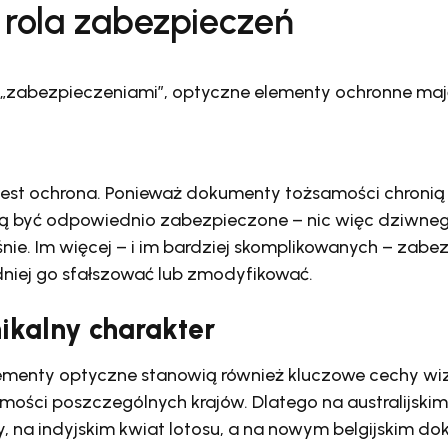
rola zabezpieczeń
 „zabezpieczeniami”, optyczne elementy ochronne maj
jest ochrona. Ponieważ dokumenty tożsamości chronią
zą być odpowiednio zabezpieczone – nic więc dziwnego
śnie. Im więcej – i im bardziej skomplikowanych – zab
niej go sfałszować lub zmodyfikować.
kalny charakter
ementy optyczne stanowią również kluczowe cechy wi
ści poszczególnych krajów. Dlatego na australijskim
, na indyjskim kwiat lotosu, a na nowym belgijskim d