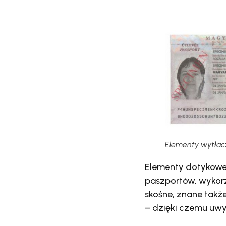
Elementy wytłac
Elementy dotykowe
paszportów, wykorz
skośne, znane takż
– dzięki czemu uw