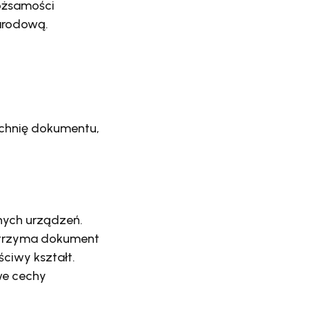
ożsamości
arodową.
zchnię dokumentu,
nych urządzeń.
r trzyma dokument
ciwy kształt.
we cechy