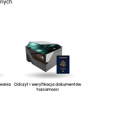
anych
wania
Odczyt i weryfikacja dokumentów
tożsamości