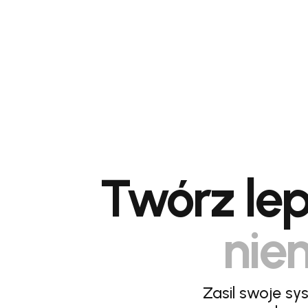
Twórz lep
niem
Zasil swoje sy