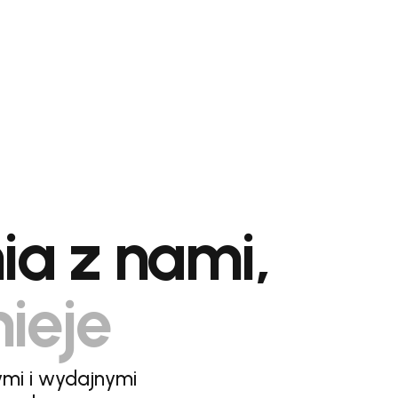
ia z nami,
nieje
ymi i wydajnymi