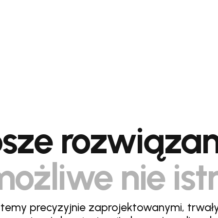
sze rozwiązan
ożliwe nie ist
stemy precyzyjnie zaprojektowanymi, trwał