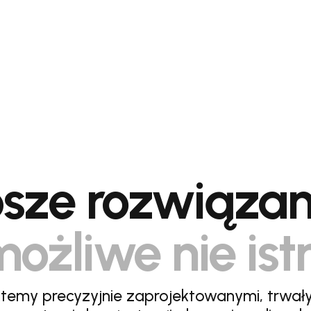
sze rozwiązan
ożliwe nie ist
stemy precyzyjnie zaprojektowanymi, trwał