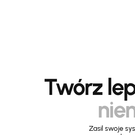
Twórz lep
niem
Zasil swoje sy