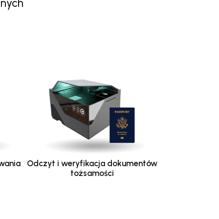
anych
wania
Odczyt i weryfikacja dokumentów
tożsamości