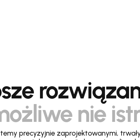
sze rozwiązan
ożliwe nie ist
stemy precyzyjnie zaprojektowanymi, trwał