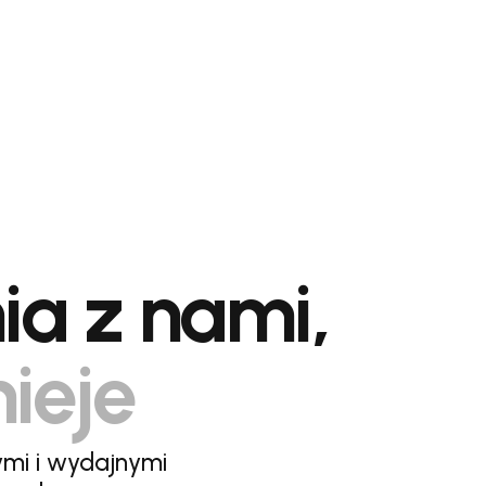
ia z nami,
nieje
ymi i wydajnymi