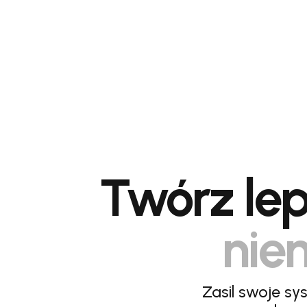
Twórz lep
niem
Zasil swoje sy