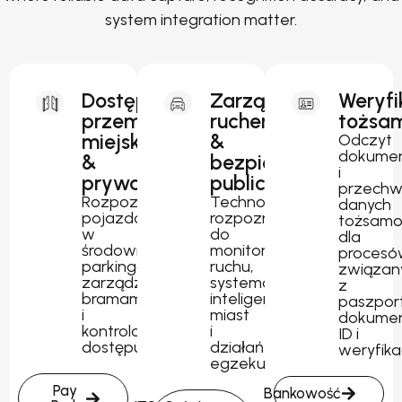
system integration matter.
Dostęp
Zarządzanie
Weryfi
przemysłowy,
ruchem
tożsam
miejski
&
Odczyt
dokume
&
bezpieczeństwo
i
prywatny
publiczne
przechw
Rozpoznawanie
Technologia
danych
pojazdów
rozpoznawania
tożsamo
w
do
dla
środowiskach
monitorowania
procesó
parkingowych,
ruchu,
związan
zarządzania
systemów
z
bramami
inteligentnych
paszpor
i
miast
dokume
kontrolowanego
i
ID i
dostępu.
działań
weryfika
egzekucyjnych.
Pay
Bankowość