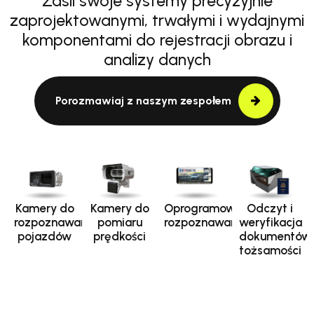
Zasil swoje systemy precyzyjnie
zaprojektowanymi, trwałymi i wydajnymi
komponentami do rejestracji obrazu i
analizy danych
Porozmawiaj z naszym zespołem
Kamery do
Kamery do
Oprogramowanie
Odczyt i
rozpoznawania
pomiaru
rozpoznawania
weryfikacja
pojazdów
prędkości
dokumentów
tożsamości