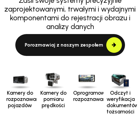
Zasil swoje systemy precyzyjnie
zaprojektowanymi, trwałymi i wydajnymi
komponentami do rejestracji obrazu i
analizy danych
Porozmawiaj z naszym zespołem
Kamery do
Kamery do
Oprogramowanie
Odczyt i
rozpoznawania
pomiaru
rozpoznawania
weryfikacja
pojazdów
prędkości
dokumentów
tożsamości