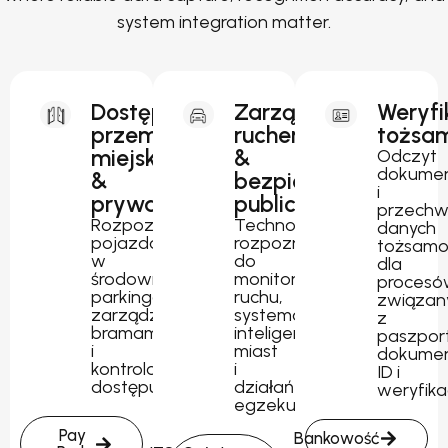
system integration matter.
Dostęp
Zarządzanie
Weryfi
przemysłowy,
ruchem
tożsam
miejski
&
Odczyt
dokume
&
bezpieczeństwo
i
prywatny
publiczne
przechw
Rozpoznawanie
Technologia
danych
pojazdów
rozpoznawania
tożsamo
w
do
dla
środowiskach
monitorowania
procesó
parkingowych,
ruchu,
związan
zarządzania
systemów
z
bramami
inteligentnych
paszpor
i
miast
dokume
kontrolowanego
i
ID i
dostępu.
działań
weryfika
egzekucyjnych.
Pay
Bankowość