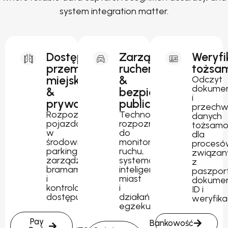
system integration matter.
Dostęp
Zarządzanie
Weryfi
przemysłowy,
ruchem
tożsam
miejski
&
Odczyt
dokume
&
bezpieczeństwo
i
prywatny
publiczne
przechw
Rozpoznawanie
Technologia
danych
pojazdów
rozpoznawania
tożsamo
w
do
dla
środowiskach
monitorowania
procesó
parkingowych,
ruchu,
związan
zarządzania
systemów
z
bramami
inteligentnych
paszpor
i
miast
dokume
kontrolowanego
i
ID i
dostępu.
działań
weryfika
egzekucyjnych.
Pay
Bankowość