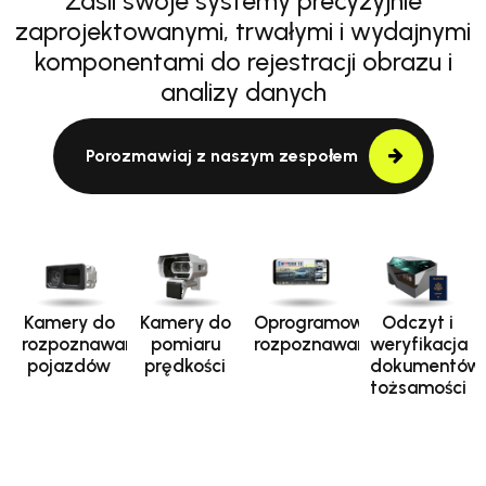
Zasil swoje systemy precyzyjnie
zaprojektowanymi, trwałymi i wydajnymi
komponentami do rejestracji obrazu i
analizy danych
Porozmawiaj z naszym zespołem
Kamery do
Kamery do
Oprogramowanie
Odczyt i
rozpoznawania
pomiaru
rozpoznawania
weryfikacja
pojazdów
prędkości
dokumentów
tożsamości