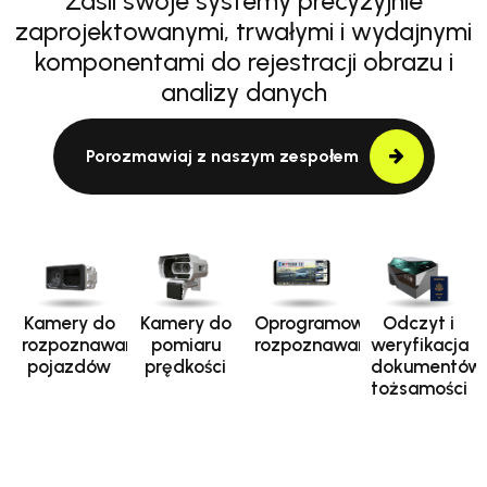
Zasil swoje systemy precyzyjnie
zaprojektowanymi, trwałymi i wydajnymi
komponentami do rejestracji obrazu i
analizy danych
Porozmawiaj z naszym zespołem
Kamery do
Kamery do
Oprogramowanie
Odczyt i
rozpoznawania
pomiaru
rozpoznawania
weryfikacja
pojazdów
prędkości
dokumentów
tożsamości