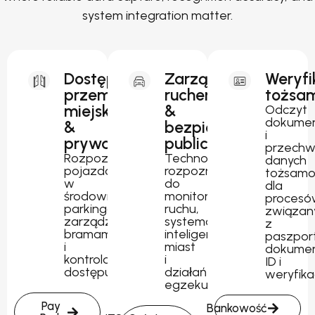
system integration matter.
Dostęp
Zarządzanie
Weryfi
przemysłowy,
ruchem
tożsam
miejski
&
Odczyt
dokume
&
bezpieczeństwo
i
prywatny
publiczne
przechw
Rozpoznawanie
Technologia
danych
pojazdów
rozpoznawania
tożsamo
w
do
dla
środowiskach
monitorowania
procesó
parkingowych,
ruchu,
związan
zarządzania
systemów
z
bramami
inteligentnych
paszpor
i
miast
dokume
kontrolowanego
i
ID i
dostępu.
działań
weryfika
egzekucyjnych.
Pay
Bankowość