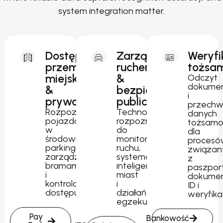
system integration matter.
Dostęp
Zarządzanie
Weryfi
przemysłowy,
ruchem
tożsam
miejski
&
Odczyt
dokume
&
bezpieczeństwo
i
prywatny
publiczne
przechw
Rozpoznawanie
Technologia
danych
pojazdów
rozpoznawania
tożsamo
w
do
dla
środowiskach
monitorowania
procesó
parkingowych,
ruchu,
związan
zarządzania
systemów
z
bramami
inteligentnych
paszpor
i
miast
dokume
kontrolowanego
i
ID i
dostępu.
działań
weryfika
egzekucyjnych.
Pay
Bankowość