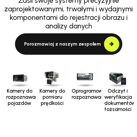
Zasil swoje systemy precyzyjnie
zaprojektowanymi, trwałymi i wydajnymi
komponentami do rejestracji obrazu i
analizy danych
Porozmawiaj z naszym zespołem
Kamery do
Kamery do
Oprogramowanie
Odczyt i
rozpoznawania
pomiaru
rozpoznawania
weryfikacja
pojazdów
prędkości
dokumentów
tożsamości