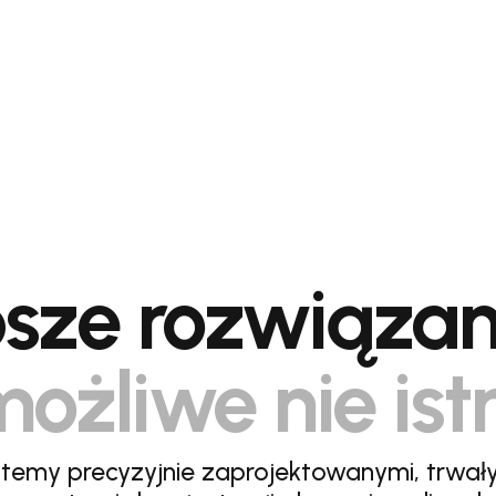
sze rozwiązan
ożliwe nie ist
stemy precyzyjnie zaprojektowanymi, trwał