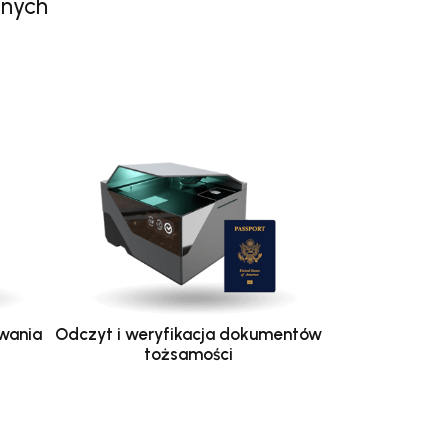
anych
wania
Odczyt i weryfikacja dokumentów
tożsamości