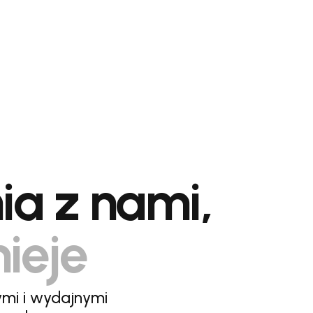
ia z nami,
nieje
ymi i wydajnymi