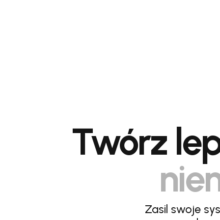
Twórz lep
niem
Zasil swoje sy