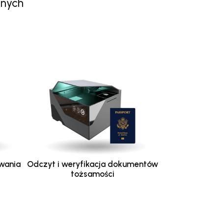
anych
wania
Odczyt i weryfikacja dokumentów
tożsamości