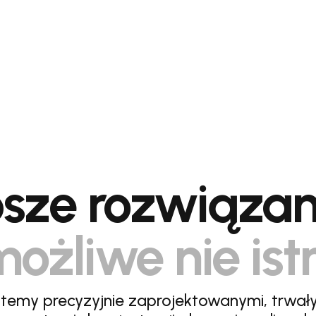
sze rozwiązan
ożliwe nie ist
stemy precyzyjnie zaprojektowanymi, trwał