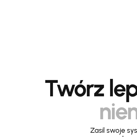
Twórz lep
niem
Zasil swoje sy