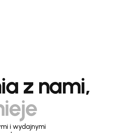
ia z nami,
nieje
ymi i wydajnymi