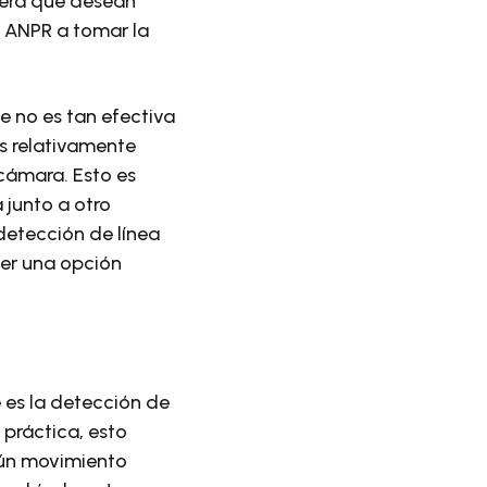
etera que desean
ra ANPR a tomar la
e no es tan efectiva
s relativamente
 cámara. Esto es
 junto a otro
detección de línea
ser una opción
 es la detección de
 práctica, esto
gún movimiento