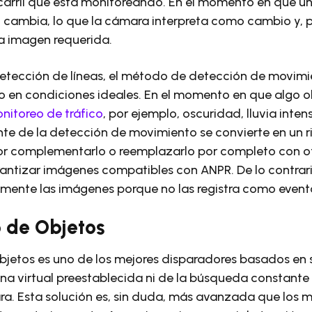
carril que está monitoreando. En el momento en que un
o cambia, lo que la cámara interpreta como cambio y, po
a imagen requerida.
detección de líneas, el método de detección de movimi
lo en condiciones ideales. En el momento en que algo o
itoreo de tráfico
, por ejemplo, oscuridad, lluvia inten
e de la detección de movimiento se convierte en un r
ejor complementarlo o reemplazarlo por completo con 
rantizar imágenes compatibles con ANPR. De lo contrar
mente las imágenes porque no las registra como event
 de Objetos
bjetos es uno de los mejores disparadores basados ​​en
a virtual preestablecida ni de la búsqueda constante
ra. Esta solución es, sin duda, más avanzada que los 