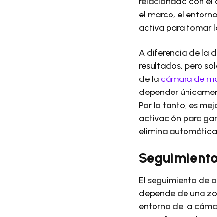
relacionado con el 
el marco, el entorn
activa para tomar l
A diferencia de la 
resultados, pero so
de la
cámara de mon
depender únicament
Por lo tanto, es m
activación para ga
elimina automática
Seguimiento
El seguimiento de o
depende de una zon
entorno de la cáma