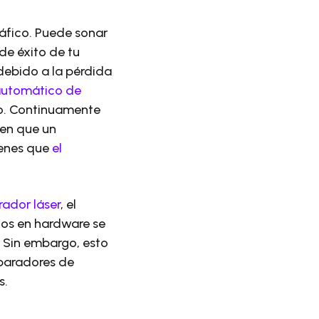
áfico. Puede sonar
de éxito de tu
ebido a la pérdida
automático de
o. Continuamente
 en que un
genes que
el
ador láser
, el
os ​​en hardware se
. Sin embargo, esto
sparadores de
s.