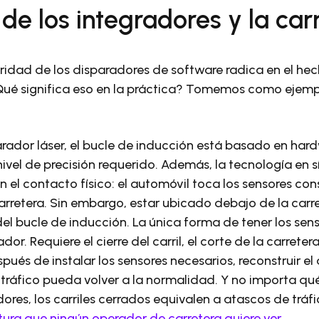
de los integradores y la car
ridad de los disparadores de software radica en el he
¿Qué significa eso en la práctica? Tomemos como ejemp
parador láser, el bucle de inducción está basado en har
ivel de precisión requerido. Además, la tecnología en sí
en el contacto físico: el automóvil toca los sensores co
 carretera. Sin embargo, estar ubicado debajo de la carr
l bucle de inducción. La única forma de tener los sens
or. Requiere el cierre del carril, el corte de la carret
spués de instalar los sensores necesarios, reconstruir e
e tráfico pueda volver a la normalidad. Y no importa qu
dores, los carriles cerrados equivalen a atascos de trá
tura que ningún operador de carretera quiere ver
.