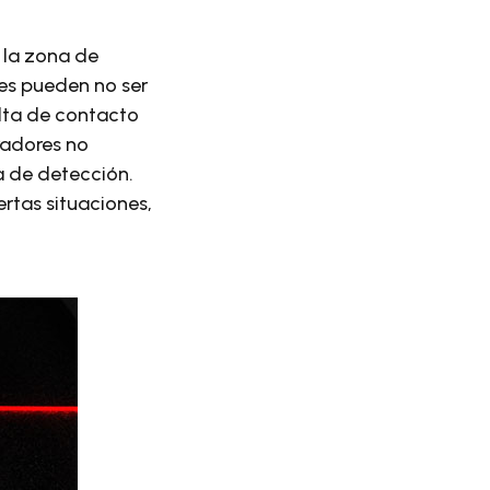
 la zona de
es pueden no ser
lta de contacto
radores no
ia de detección.
rtas situaciones,