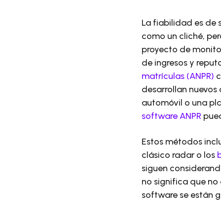
La fiabilidad es de
como un cliché, per
proyecto de monito
de ingresos y reput
matrículas (ANPR)
c
desarrollan nuevos
automóvil o una pl
software ANPR
pued
Estos métodos inc
clásico radar o los
siguen considerando
no significa que no
software se están 