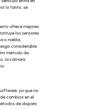
 vehículo entra en
r lo tanto, se
ento ofrece mejores
bstruye los sensores
sa o niebla,
iesgo considerable.
otro método de
io, la cámara
os.
 software, ya que no
 de cambios en el
métodos de disparo