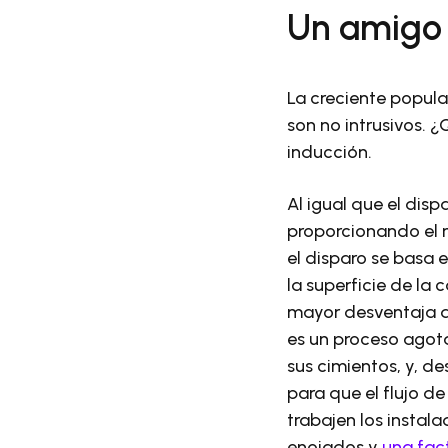
Un amigo 
La creciente popula
son no intrusivos. 
inducción.
Al igual que el dis
proporcionando el n
el disparo se basa 
la superficie de la
mayor desventaja de
es un proceso agotad
sus cimientos, y, de
para que el flujo d
trabajen los instala
enojados y
una fac