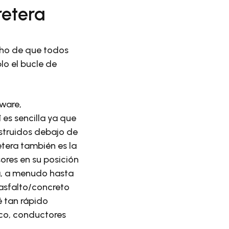
retera
cho de que todos
lo el bucle de
dware,
 es sencilla ya que
nstruidos debajo de
etera también es la
ores en su posición
era, a menudo hasta
l asfalto/concreto
é tan rápido
fico, conductores