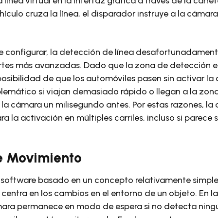
 línea virtual en la interfaz gráfica a través de la carr
hículo cruza la línea, el disparador instruye a la cáma
 configurar, la detección de línea desafortunadament
tes más avanzadas. Dado que la zona de detección e
posibilidad de que los automóviles pasen sin activar la
emático si viajan demasiado rápido o llegan a la zona
 la cámara un milisegundo antes. Por estas razones, la 
 la activación en múltiples carriles, incluso si parece 
e Movimiento
 software basado en un concepto relativamente simple
centra en los cambios en el entorno de un objeto. En la
ámara permanece en modo de espera si no detecta nin