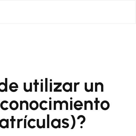
e utilizar un
econocimiento
trículas)?