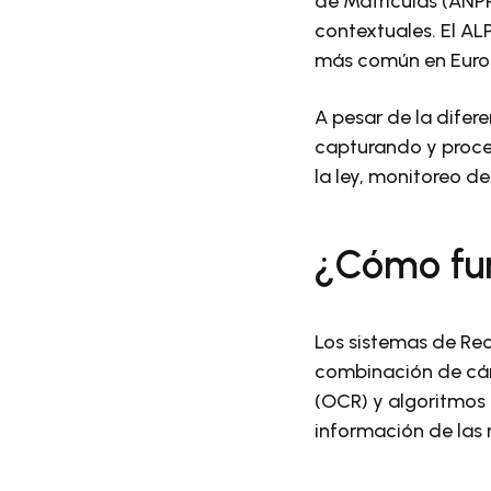
de Matrículas (ANPR
contextuales. El AL
más común en Europ
A pesar de la dife
capturando y proce
la ley, monitoreo d
¿Cómo fun
Los sistemas de Re
combinación de cám
(OCR) y algoritmos 
información de las 