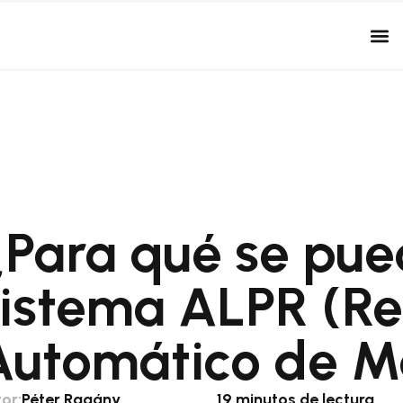
¿Para qué se pued
sistema ALPR (R
Automático de Ma
or:
Péter Ragány
19 minutos de lectura