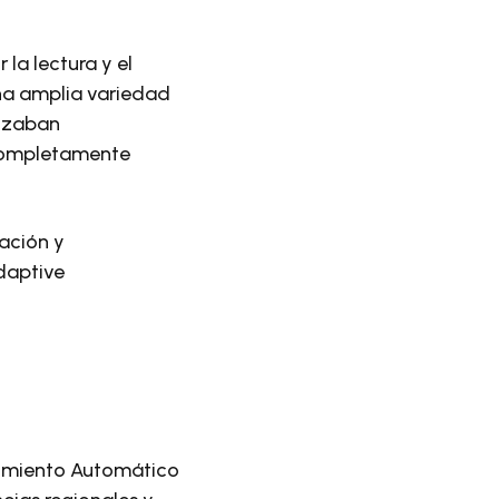
la lectura y el
una amplia variedad
lizaban
completamente
ación y
daptive
?
cimiento Automático