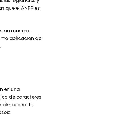
cias regionales y
as que el ANPR es
misma manera:
omo aplicación de
.
n en una
ico de caracteres
y almacenar la
asos: