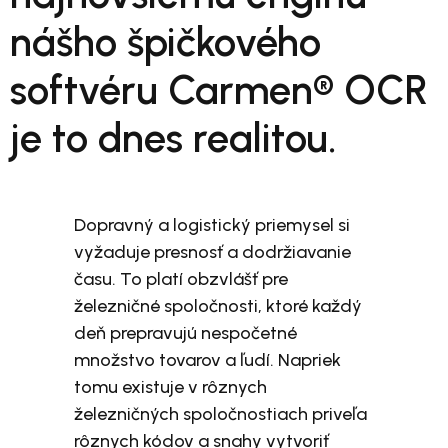
nášho špičkového
softvéru Carmen® OCR
je to dnes realitou.
Dopravný a logistický priemysel si
vyžaduje presnosť a dodržiavanie
času. To platí obzvlášť pre
železničné spoločnosti, ktoré každý
deň prepravujú nespočetné
množstvo tovarov a ľudí. Napriek
tomu existuje v rôznych
železničných spoločnostiach priveľa
rôznych kódov a snahy vytvoriť