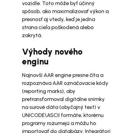
vozidle. Toto môže byť účinný
spôsob, ako maximalizovať výkon a
presnosť aj vtedy, keď je jedna
strana cieľa poškodená alebo
zakrytá.
Výhody nového
enginu
Najnovší AAR engine presne číta a
rozpoznáva AAR označovacie kódy
(reporting marks), aby
pretransformoval digitálne snímky
na surové dáta (obyčajný text) v
UNICODE\ASCII formáte, ktorému
programy rozumejú a môžu ho
importovať do databázy. Integrátori