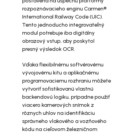
postavená na úspechu platformy
rozpoznávacieho enginu Carmen®
International Railway Code (UIC).
Tento jednoducho integrovateľný
modul potrebuje iba digitálny
obrazový vstup, aby poskytol
presný výsledok OCR.
Vďaka flexibilnému softvérovému
vývojovému kitu a aplikačnému
programovaciemu rozhraniu môžete
vytvoriť sofistikovanú vlastnú
backendovú logiku, prípadne použiť
viacero kamerových snímok z
rôznych uhlov na identifikáciu
správneho vlakového a vozňového
kódu na cieľovom železničnom