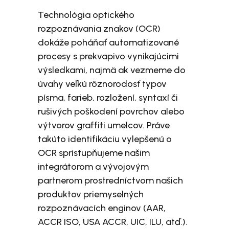
Technológia optického
rozpoznávania znakov (OCR)
dokáže poháňať automatizované
procesy s prekvapivo vynikajúcimi
výsledkami, najmä ak vezmeme do
úvahy veľkú rôznorodosť typov
písma, farieb, rozložení, syntaxí či
rušivých poškodení povrchov alebo
výtvorov graffiti umelcov. Práve
takúto identifikáciu vylepšenú o
OCR sprístupňujeme našim
integrátorom a vývojovým
partnerom prostredníctvom našich
produktov priemyselných
rozpoznávacích enginov (AAR,
ACCR ISO, USA ACCR, UIC, ILU, atď.).