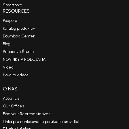
Smartport
RESOURCES
Podpora
Katalóg produktov
Download Center
Blog
Prípadové Štúdie
NOVINKY A PODUJATIA
Videá
How-to videos
Reference Projects
O NÁS
About Us
Our Offices
Find your Representatives
Linka pre nahlasovanie porušenia pravidiel
Etický kódex