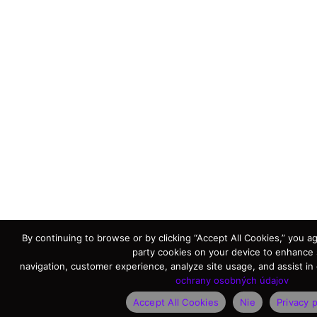
By continuing to browse or by clicking “Accept All Cookies,” you agr
party cookies on your device to enhance 
navigation, customer experience, analyze site usage, and assist in 
ochrany osobných údajov
Accept All Cookies
Nie
Privacy p