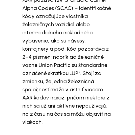
AAR používa tzv. Standard Carrier
Alpha Codes (SCAC) – identifikačné
kódy označujúce vlastníka
železničných vozidiel alebo
intermodálneho nákladného
vybavenia, ako sú návesy,
kontajnery a pod. Kód pozostáva z
2–4 písmen; napríklad železničné
vozne Union Pacific sú štandardne
označené skratkou „UP“. Stojí za
zmienku, že jedna železničná
spoločnosť môže vlastniť viacero
AAR kódov naraz, pričom niektoré z
nich sa už ani aktívne nepoužívajú,
no z času na čas sa môžu objaviť na
vlakoch.