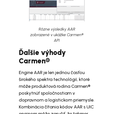
Rôzne výsledky AAR
zobrazené v ukážke Carmen®
API
Ďalšie výhody
Carmen®
Engine AAR je len jednou časťou
širokého spektra technológií, ktoré
môže produktová rodina Carmen®
poskytnúť spoločnostiam v
dopravnom a logistickom priemysle.
Kombinácia čítania kódov AAR s UIC
enginom môže zaručiť, že takmer