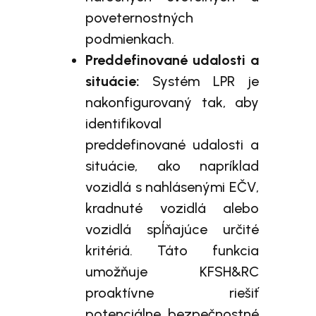
poveternostných
podmienkach.
Preddefinované udalosti a
situácie:
Systém LPR je
nakonfigurovaný tak, aby
identifikoval
preddefinované udalosti a
situácie, ako napríklad
vozidlá s nahlásenými EČV,
kradnuté vozidlá alebo
vozidlá spĺňajúce určité
kritériá. Táto funkcia
umožňuje KFSH&RC
proaktívne riešiť
potenciálne bezpečnostné