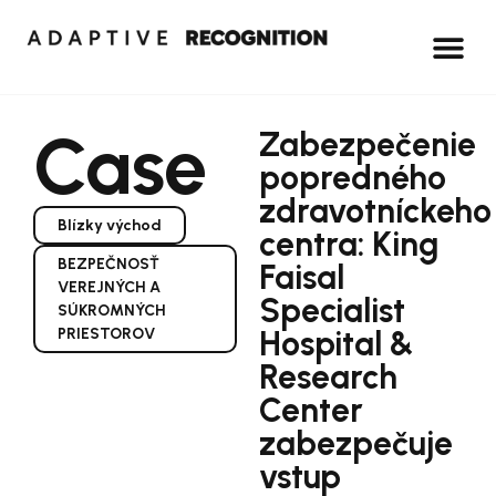
Case
Zabezpečenie
popredného
zdravotníckeho
Blízky východ
centra: King
BEZPEČNOSŤ
Faisal
VEREJNÝCH A
Specialist
SÚKROMNÝCH
Hospital &
PRIESTOROV
Research
Center
zabezpečuje
vstup