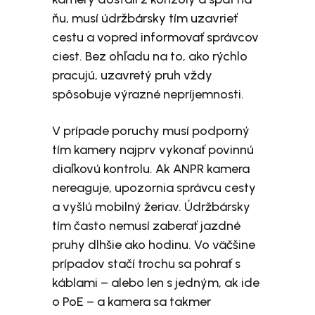
ňu, musí údržbársky tím uzavrieť
cestu a vopred informovať správcov
ciest. Bez ohľadu na to, ako rýchlo
pracujú, uzavretý pruh vždy
spôsobuje výrazné nepríjemnosti.
V prípade poruchy musí podporný
tím kamery najprv vykonať povinnú
diaľkovú kontrolu. Ak ANPR kamera
nereaguje, upozornia správcu cesty
a vyšlú mobilný žeriav. Údržbársky
tím často nemusí zaberať jazdné
pruhy dlhšie ako hodinu. Vo väčšine
prípadov stačí trochu sa pohrať s
káblami – alebo len s jedným, ak ide
o PoE – a kamera sa takmer