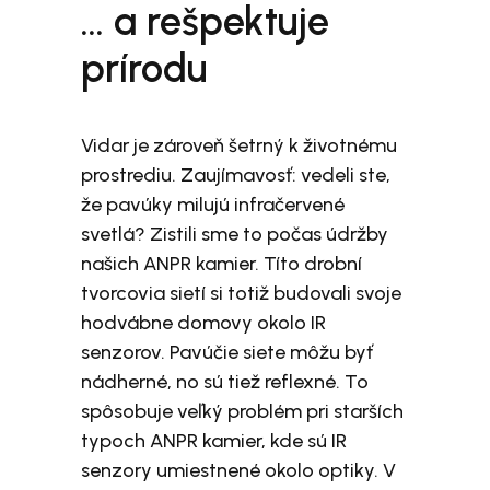
… a rešpektuje
prírodu
Vidar je zároveň šetrný k životnému
prostrediu. Zaujímavosť: vedeli ste,
že pavúky milujú infračervené
svetlá? Zistili sme to počas údržby
našich ANPR kamier. Títo drobní
tvorcovia sietí si totiž budovali svoje
hodvábne domovy okolo IR
senzorov. Pavúčie siete môžu byť
nádherné, no sú tiež reflexné. To
spôsobuje veľký problém pri starších
typoch ANPR kamier, kde sú IR
senzory umiestnené okolo optiky. V