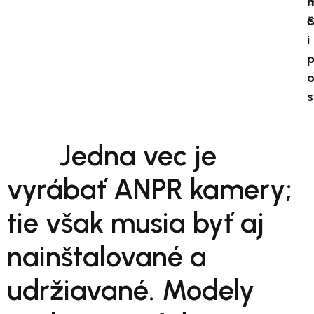
A
n
m
č
i
s
Jedna vec je
vyrábať ANPR kamery;
tie však musia byť aj
nainštalované a
udržiavané. Modely