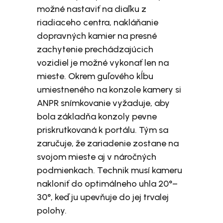
možné nastaviť na diaľku z
riadiaceho centra, nakláňanie
dopravných kamier na presné
zachytenie prechádzajúcich
vozidiel je možné vykonať len na
mieste. Okrem guľového kĺbu
umiestneného na konzole kamery si
ANPR snímkovanie vyžaduje, aby
bola základňa konzoly pevne
priskrutkovaná k portálu. Tým sa
zaručuje, že zariadenie zostane na
svojom mieste aj v náročných
podmienkach. Technik musí kameru
nakloniť do optimálneho uhla 20°–
30°, keď ju upevňuje do jej trvalej
polohy.