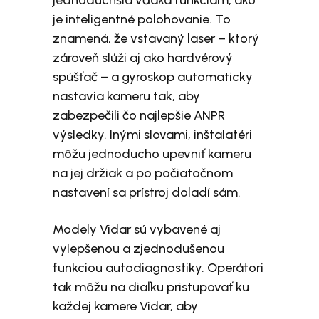
jednoduchšia vďaka funkciám, ako
je inteligentné polohovanie. To
znamená, že vstavaný laser – ktorý
zároveň slúži aj ako hardvérový
spúšťač – a gyroskop automaticky
nastavia kameru tak, aby
zabezpečili čo najlepšie ANPR
výsledky. Inými slovami, inštalatéri
môžu jednoducho upevniť kameru
na jej držiak a po počiatočnom
nastavení sa prístroj doladí sám.
Modely Vidar sú vybavené aj
vylepšenou a zjednodušenou
funkciou autodiagnostiky. Operátori
tak môžu na diaľku pristupovať ku
každej kamere Vidar, aby