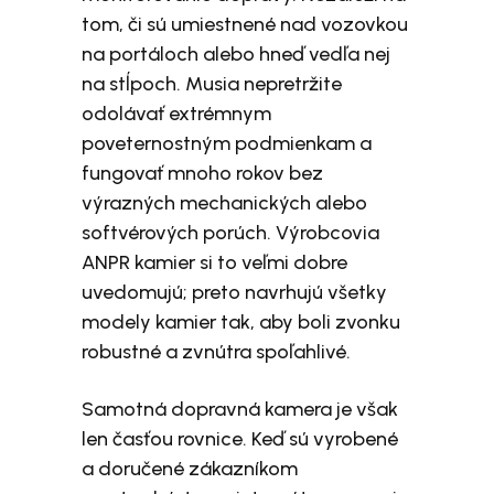
tom, či sú umiestnené nad vozovkou
na portáloch alebo hneď vedľa nej
na stĺpoch. Musia nepretržite
odolávať extrémnym
poveternostným podmienkam a
fungovať mnoho rokov bez
výrazných mechanických alebo
softvérových porúch. Výrobcovia
ANPR kamier si to veľmi dobre
uvedomujú; preto navrhujú všetky
modely kamier tak, aby boli zvonku
robustné a zvnútra spoľahlivé.
Samotná dopravná kamera je však
len časťou rovnice. Keď sú vyrobené
a doručené zákazníkom