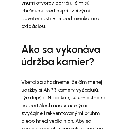
vnútri otvorov portálu, čím sú
chránené pred nepriaznivými
poveternostnými podmienkami a
oxidáciou.
Ako sa vykonáva
údržba kamier?
Všetci sa zhodneme, že čím menej
údržby si ANPR kamery vyžadujú,
tým lepšie. Napokon, sú umiestnené
na portáloch nad viacerými,
zvyčajne frekventovanými pruhmi
alebo hneď vedľa nich. Aby sa
kamery dostali z konzoly a späť na