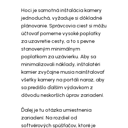
Hoci je samotná inštalácia kamery
jednoduchá, vyžaduje si dôkladné
plánovanie. Správcovia ciest si môžu
účtovať pomerne vysoké poplatky
za uzavretie cesty, a to s pevne
stanoveným minimálnym
poplatkom za uzávierku. Aby sa
minimalizovali náklady, inštalatéri
kamier zvyčajne musia nainštalovať
všetky kamery na portáli naraz, aby
sa predišlo ďalším výdavkom z
dôvodu neskorších úprav zariadení.
Ďalej je tu otázka umiestnenia
zariadení. Na rozdiel od
softvérových spúšťačov, ktoré je