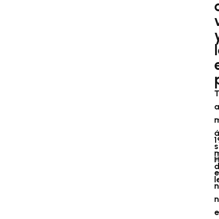
1
s
m
A
e
l
n
n
e