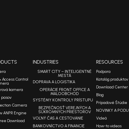
RODUCTS
INDUSTRIES
RESOURCES
era
SMART CITY – INTELIGENTNÉ
Podpora
MESTÁ
& Access Control
Katalóg produktov
DOPRAVA A LOGISTIKA
mera
Download Center
arová kamera
OPERÁCIE FRONT OFFICE A
MALOOBCHOD
Blog
 pasov
SYSTÉMY KONTROLY PRÍSTUPU
Prípadové Štúdie
tection Camera
BEZPEČNOSŤ VEREJNÝCH A
NOVINKY A PODU
SÚKROMNÝCH PRIESTOROV
w ANPR Engine
VOĽNÝ ČAS A CESTOVANIE
Videá
Free Download
BANKOVNÍCTVO A FINANCIE
How-to videos