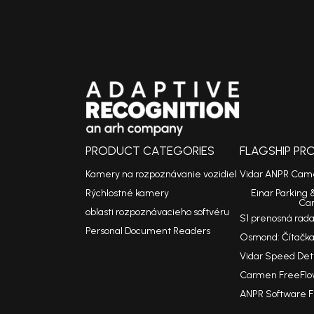
PRODUCT CATEGORIES
FLAGSHIP P
Kamery na rozpoznávanie vozidiel
Vidar ANPR Cam
Rýchlostné kamery
Einar Parking 
Ca
oblasti rozpoznávacieho softvéru
S1 prenosná rad
Personal Document Readers
Osmond: Čítačka
Vidar Speed De
Carmen FreeFlo
ANPR Software 