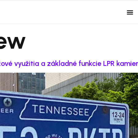
ew
ové využitia a základné funkcie LPR kamie