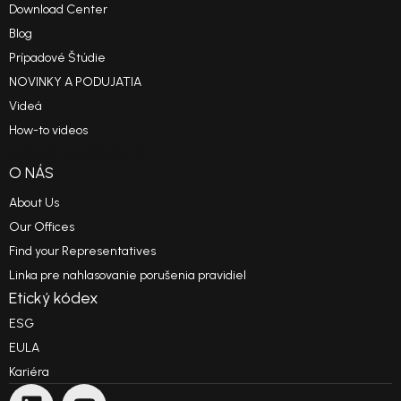
Download Center
Blog
Prípadové Štúdie
NOVINKY A PODUJATIA
Videá
How-to videos
Reference Projects
O NÁS
About Us
Our Offices
Find your Representatives
Linka pre nahlasovanie porušenia pravidiel
Etický kódex
ESG
EULA
Kariéra