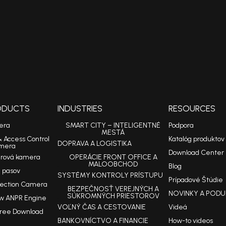
RODUCTS
INDUSTRIES
RESOURCES
era
SMART CITY – INTELIGENTNÉ
Podpora
MESTÁ
& Access Control
Katalóg produktov
DOPRAVA A LOGISTIKA
mera
Download Center
arová kamera
OPERÁCIE FRONT OFFICE A
MALOOBCHOD
Blog
 pasov
SYSTÉMY KONTROLY PRÍSTUPU
Prípadové Štúdie
tection Camera
BEZPEČNOSŤ VEREJNÝCH A
NOVINKY A PODU
SÚKROMNÝCH PRIESTOROV
w ANPR Engine
VOĽNÝ ČAS A CESTOVANIE
Videá
Free Download
BANKOVNÍCTVO A FINANCIE
How-to videos