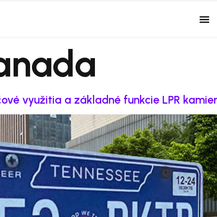
anada
ové využitia a základné funkcie LPR kamie