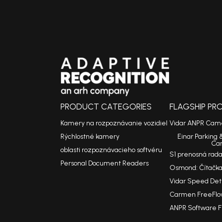
PRODUCT CATEGORIES
FLAGSHIP P
Kamery na rozpoznávanie vozidiel
Vidar ANPR Cam
Rýchlostné kamery
Einar Parking 
Ca
oblasti rozpoznávacieho softvéru
S1 prenosná rad
Personal Document Readers
Osmond: Čítačka
Vidar Speed De
Carmen FreeFlo
ANPR Software 