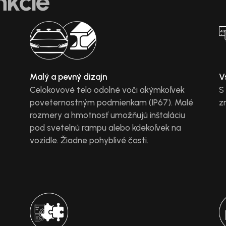
nkcie
Malý a pevný dizajn
V
Celokovové telo odolné voči akýmkoľvek
S
poveternostným podmienkam (IP67). Malé
z
rozmery a hmotnosť umožňujú inštaláciu
pod svetelnú rampu alebo kdekoľvek na
vozidle. Žiadne pohyblivé časti.