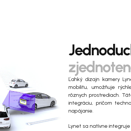
Jednoduch
zjednoten
Ľahký dizajn kamery Lyn
mobilitu, umožňuje rých
rôznych prostrediach. T
integráciu, pričom techn
napájanie.
Lynet sa natívne integruj