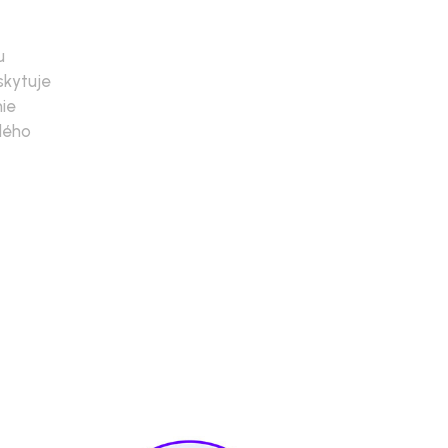
u
skytuje
ie
dého