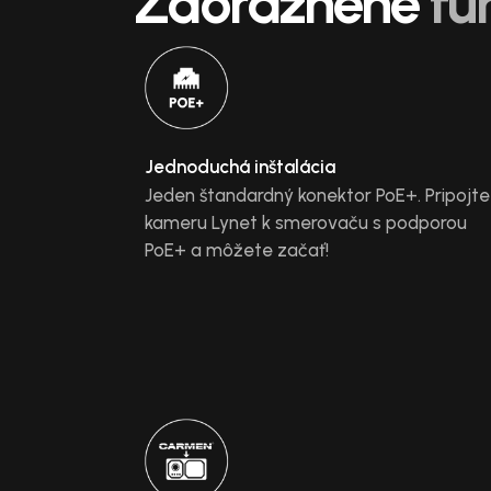
Zdôraznené
fu
Jednoduchá inštalácia
Jeden štandardný konektor PoE+. Pripojte
kameru Lynet k smerovaču s podporou
PoE+ a môžete začať!