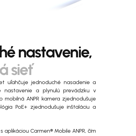
é nastavenie,
á sieť
et uľahčuje jednoduché nasadenie a
le nastavenie a plynulú prevádzku v
áto mobilná ANPR kamera zjednodušuje
ológia PoE+ zjednodušuje inštaláciu a
e s aplikáciou Carmen® Mobile ANPR, čím