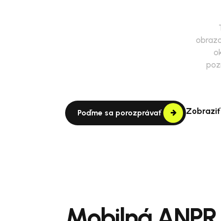
obrazo
o
poz
Zobraziť
Poďme sa porozprávať
Mobilná ANPR