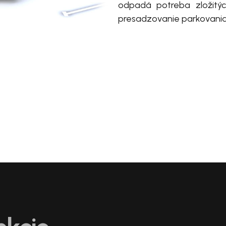
odpadá potreba zložitých
presadzovanie parkovania 