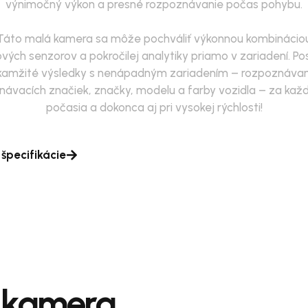
výnimočný výkon a presné rozpoznávanie počas pohybu.
Táto malá kamera sa môže pochváliť výkonnou kombinácio
vých senzorov a pokročilej analytiky priamo v zariadení. Po
kamžité výsledky s nenápadným zariadením – rozpoznávan
návacích značiek, značky, modelu a farby vozidla – za kaž
počasia a dokonca aj pri vysokej rýchlosti!
 špecifikácie
 kamera