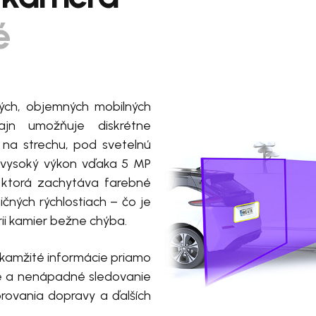
é
ých, objemných mobilných
jn umožňuje diskrétne
na strechu, pod svetelnú
 vysoký výkon vďaka 5 MP
, ktorá zachytáva farebné
ničných rýchlostiach – čo je
rii kamier bežne chýba.
kamžité informácie priamo
ie a nenápadné sledovanie
orovania dopravy a ďalších