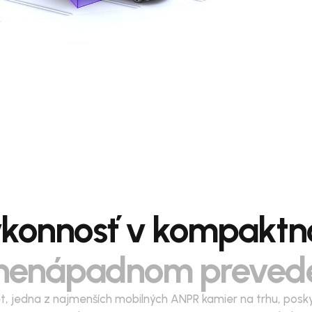
konnosť v kompakt
nenápadnom preved
t, jedna z najmenších mobilných ANPR kamier na trhu, posk