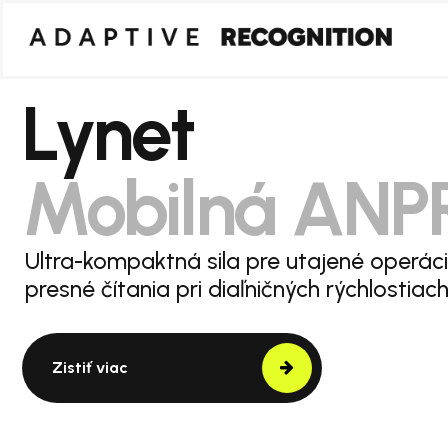
Lynet
Mobilná ANP
Ultra-kompaktná sila pre utajené operác
presné čítania pri diaľničných rýchlostiach
Zistiť viac