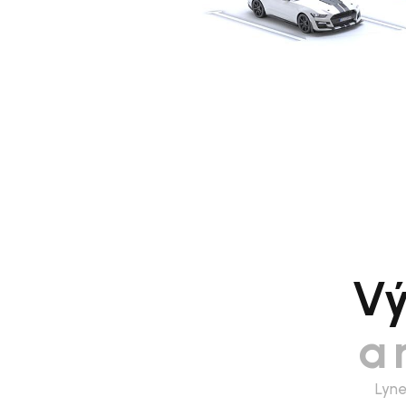
Vý
a 
Lyne