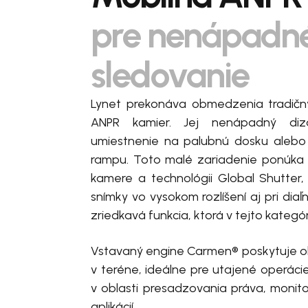
pre nenápadn
sledovanie
Lynet prekonáva obmedzenia tradičn
ANPR kamier. Jej nenápadný diza
umiestnenie na palubnú dosku alebo 
rampu. Toto malé zariadenie ponúka
kamere a technológii Global Shutter
snímky vo vysokom rozlíšení aj pri diaľ
zriedkavá funkcia, ktorá v tejto kategó
Vstavaný engine Carmen® poskytuje o
v teréne, ideálne pre utajené operác
v oblasti presadzovania práva, monit
aplikácií.