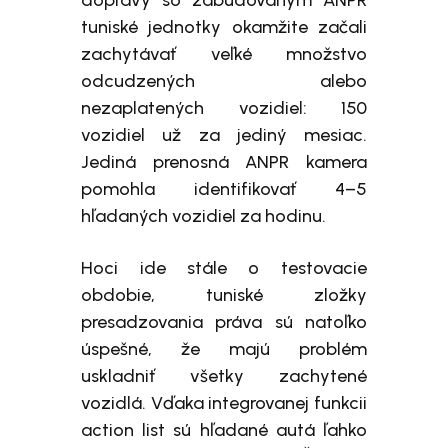
dopravy so zabudovaným ANPR
tuniské jednotky okamžite začali
zachytávať veľké množstvo
odcudzených alebo
nezaplatených vozidiel: 150
vozidiel už za jediný mesiac.
Jediná prenosná ANPR kamera
pomohla identifikovať 4–5
hľadaných vozidiel za hodinu.
Hoci ide stále o testovacie
obdobie, tuniské zložky
presadzovania práva sú natoľko
úspešné, že majú problém
uskladniť všetky zachytené
vozidlá. Vďaka integrovanej funkcii
action list sú hľadané autá ľahko