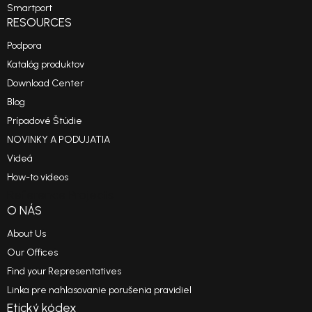
Smartport
RESOURCES
Podpora
Katalóg produktov
Download Center
Blog
Prípadové Štúdie
NOVINKY A PODUJATIA
Videá
How-to videos
Reference Projects
O NÁS
About Us
Our Offices
Find your Representatives
Linka pre nahlasovanie porušenia pravidiel
Etický kódex