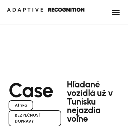
Case
Hľadané
vozidlá už v
Tunisku
Afrika
nejazdia
BEZPEČNOSŤ
voľne
DOPRAVY