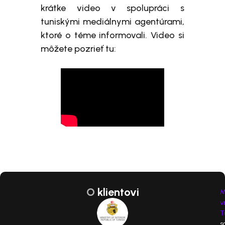
krátke video v spolupráci s
tuniskými mediálnymi agentúrami,
ktoré o téme informovali. Video si
môžete pozrieť tu:
O
klientovi
M
v
T
s