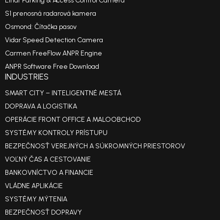
Einar Parking & Access Control Camera
S1 prenosná radarová kamera
Osmond: Čítačka pasov
Vidar Speed Detection Camera
Carmen FreeFlow ANPR Engine
ANPR Software Free Download
INDUSTRIES
SMART CITY – INTELIGENTNÉ MESTÁ
DOPRAVA A LOGISTIKA
OPERÁCIE FRONT OFFICE A MALOOBCHOD
SYSTÉMY KONTROLY PRÍSTUPU
BEZPEČNOSŤ VEREJNÝCH A SÚKROMNÝCH PRIESTOROV
VOĽNÝ ČAS A CESTOVANIE
BANKOVNÍCTVO A FINANCIE
VLÁDNE APLIKÁCIE
SYSTÉMY MÝTENIA
BEZPEČNOSŤ DOPRAVY