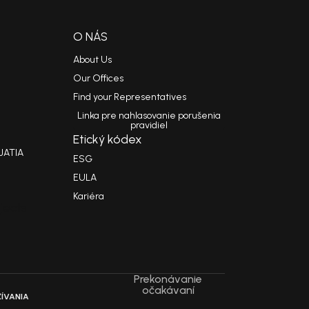
O NÁS
About Us
Our Offices
Find your Representatives
Linka pre nahlasovanie porušenia
pravidiel
Etický kódex
JATIA
ESG
EULA
Kariéra
jects
Prekonávanie
očakávaní
ÍVANIA