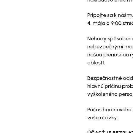
Pripojte sa k nášm
4. mája o 9:00 stre
Nehody spôsobené p
nebezpečnými mate
našou prenosnou r
oblastí.
Bezpečnostné oddel
hlavnú príčinu prob
vyškoleného perso
Počas hodinového 
vaše otázky.
ÚČASŤ JE BEZPLATN