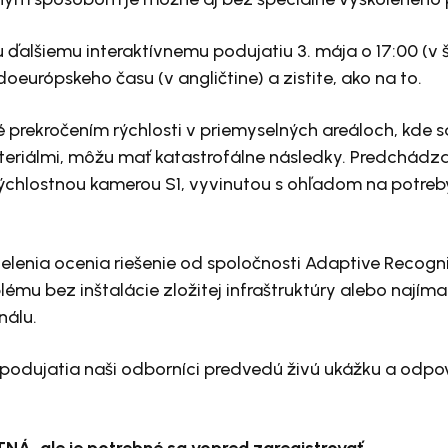
u ďalšiemu interaktívnemu podujatiu 3. mája o 17:00 (v 
doeurópskeho času (v angličtine) a zistite, ako na to.
rekročením rýchlosti v priemyselných areáloch, kde s
riálmi, môžu mať katastrofálne následky. Predchádza
ýchlostnou kamerou S1, vyvinutou s ohľadom na potreb
enia ocenia riešenie od spoločnosti Adaptive Recogniti
lému bez inštalácie zložitej infraštruktúry alebo najím
nálu.
podujatia naši odborníci predvedú živú ukážku a odpo
Á, ale je potrebné sa vopred zaregistrovať.
.