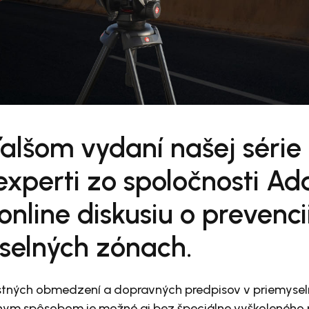
alšom vydaní našej série 
xperti zo spoločnosti Ad
 online diskusiu o prevenc
yselných zónach.
tných obmedzení a dopravných predpisov v priemyse
nym spôsobom je možné aj bez špeciálne vyškoleného 