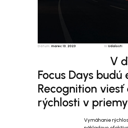
Dátum:
marec 13, 2023
In
Udalosti
V ď
Focus Days budú e
Recognition viesť
rýchlosti v priem
Vymáhanie rýchlos
nákladovo efektív