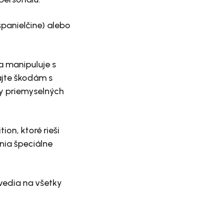
španielčine) alebo
a manipuluje s
jte škodám s
y priemyselných
on, ktoré rieši
ania špeciálne
vedia na všetky