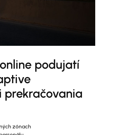
online podujatí
aptive
ii prekračovania
lných zónach
personálu.