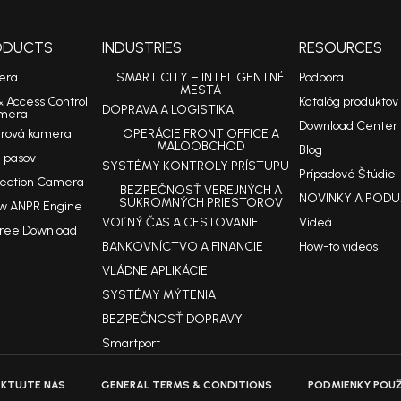
RODUCTS
INDUSTRIES
RESOURCES
era
SMART CITY – INTELIGENTNÉ
Podpora
MESTÁ
& Access Control
Katalóg produktov
DOPRAVA A LOGISTIKA
mera
Download Center
arová kamera
OPERÁCIE FRONT OFFICE A
MALOOBCHOD
Blog
 pasov
SYSTÉMY KONTROLY PRÍSTUPU
Prípadové Štúdie
tection Camera
BEZPEČNOSŤ VEREJNÝCH A
NOVINKY A PODU
SÚKROMNÝCH PRIESTOROV
w ANPR Engine
VOĽNÝ ČAS A CESTOVANIE
Videá
Free Download
BANKOVNÍCTVO A FINANCIE
How-to videos
Reference Pro
VLÁDNE APLIKÁCIE
SYSTÉMY MÝTENIA
BEZPEČNOSŤ DOPRAVY
Smartport
KTUJTE NÁS
GENERAL TERMS & CONDITIONS
PODMIENKY POUŽ