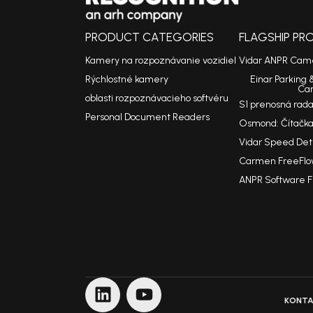
PRODUCT CATEGORIES
FLAGSHIP P
Kamery na rozpoznávanie vozidiel
Vidar ANPR Cam
Rýchlostné kamery
Einar Parking 
Ca
oblasti rozpoznávacieho softvéru
S1 prenosná rad
Personal Document Readers
Osmond: Čítačka
Vidar Speed De
Carmen FreeFlo
ANPR Software 
KONTA