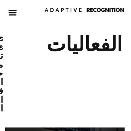
عاليات
Focus
Days:
تقليل
مخاطر
حوادث
الطرق
في
المناطق
الصناعية