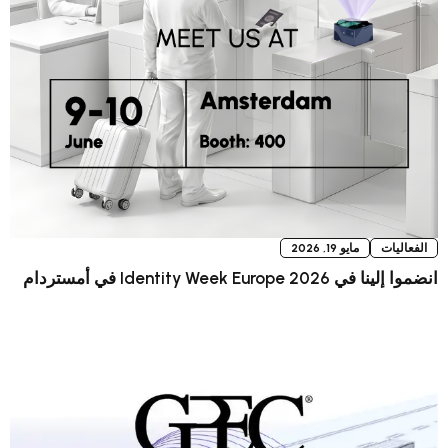
و 19, 2026
في أمستردام