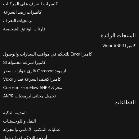
كاميرات التعرف على المركبات
كاميرات رصد السرعة
برمجيات التعرف
قارئات الوثائق الشخصية
ائدة
كاميرا Einar للتحكم في مواقف السيارات والوصول
كاميرا سرعة محمولة S1
ازموند Osmond قارئ جوازات سفر
كاميرا كشف السرعة فيدار Vidar
محرك Carmen FreeFlow ANPR
تحميل مجاني لبرمجيات ANPR
المدينة الذكية
النقل واللوجستيات
عمليات المكتب الأمامي والتجزئة
أنظمة التحكم في الدخول