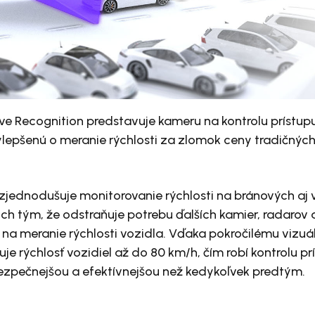
e Recognition predstavuje kameru na kontrolu prístupu
lepšenú o meranie rýchlosti za zlomok ceny tradičnýc
zjednodušuje monitorovanie rýchlosti na bránových aj 
h tým, že odstraňuje potrebu ďalších kamier, radarov 
 na meranie rýchlosti vozidla. Vďaka pokročilému vizu
je rýchlosť vozidiel až do 80 km/h, čím robí kontrolu pr
bezpečnejšou a efektívnejšou než kedykoľvek predtým.