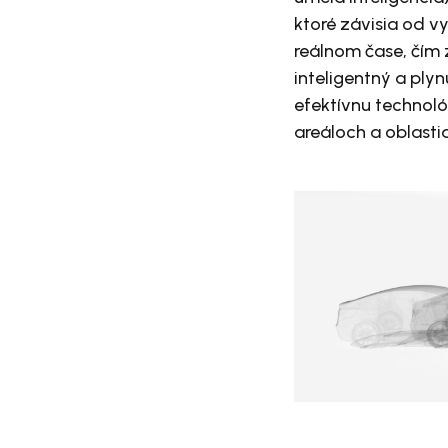
ktoré závisia od v
reálnom čase, čím 
inteligentný a ply
efektívnu technol
areáloch a oblast