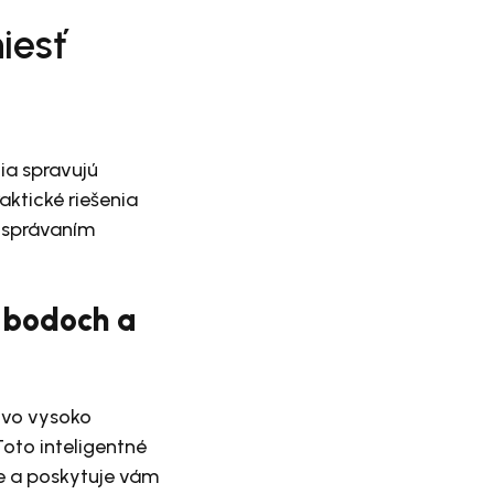
iesť
ia spravujú
aktické riešenia
 správaním
h bodoch a
 vo vysoko
oto inteligentné
se a poskytuje vám