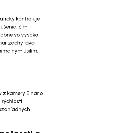
aticky kontroluje
ušenia, čím
dobne vo vysoko
inar zachytáva
nimálnym úsilím.
 z kamery Einar o
 rýchlosti
bezohľadných