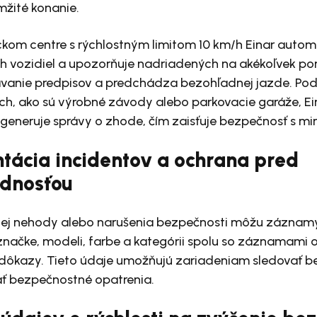
mžité konanie.
ickom centre s rýchlostným limitom 10 km/h Einar autom
h vozidiel a upozorňuje nadriadených na akékoľvek por
vanie predpisov a predchádza bezohľadnej jazde. Po
ach, ako sú výrobné závody alebo parkovacie garáže, E
a generuje správy o zhode, čím zaisťuje bezpečnosť s mi
ácia incidentov a ochrana pred
dnosťou
nej nehody alebo narušenia bezpečnosti môžu záznamy
značke, modeli, farbe a kategórii spolu so záznamami o
 dôkazy. Tieto údaje umožňujú zariadeniam sledovať 
ať bezpečnostné opatrenia.