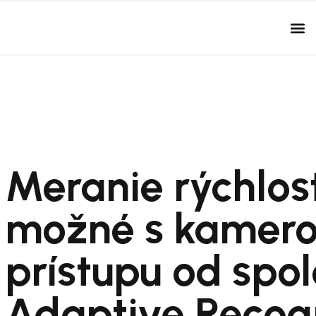
Meranie rýchlost
možné s kamerou
prístupu od spol
Adaptive Recog