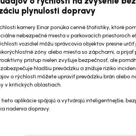
 údajov o rýchlosti na zvýšenie be
záciu plynulosti dopravy
chlosti kamery Einar ponúka cenné štatistiky, ktoré po
nciálne nebezpečné miesta v parkovacích priestoroch 
chlosti vozidiel môžu správcovia objektov presne určiť
sokorýchlostné zóny alebo miesta so zápchami, a prijať
roaktívny prístup nielen zvyšuje bezpečnosť, ale pomáh
 zabezpečuje hladšiu prevádzku a znižuje riziko inciden
ov o rýchlosti môžete upraviť prevádzku brán alebo n
 v kritických oblastiach.
tieto aplikácie spájajú a vytvárajú inteligentnejšie, be
nia riadenia dopravy.