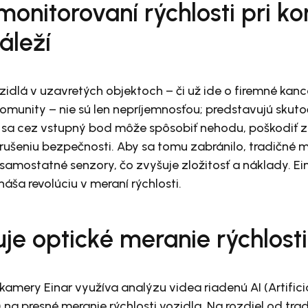
monitorovaní rýchlosti pri ko
áleží
zidlá v uzavretých objektoch – či už ide o firemné kance
omunity – nie sú len nepríjemnosťou; predstavujú sku
ce sa cez vstupný bod môže spôsobiť nehodu, poškodiť 
rušeniu bezpečnosti. Aby sa tomu zabránilo, tradičné 
 samostatné senzory, čo zvyšuje zložitosť a náklady. Ei
náša revolúciu v meraní rýchlosti.
je optické meranie rýchlosti
 kamery Einar využíva analýzu videa riadenú AI (Artificia
) na presné meranie rýchlosti vozidla. Na rozdiel od tr