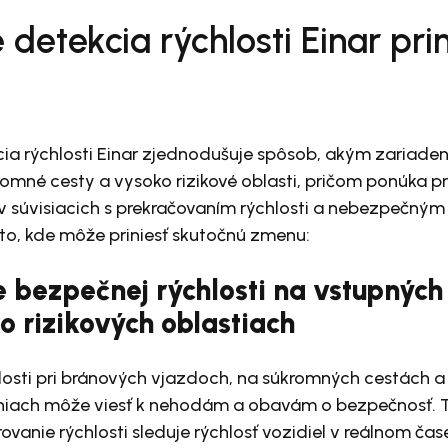
detekcia rýchlosti Einar prin
cia rýchlosti Einar zjednodušuje spôsob, akým zariaden
omné cesty a vysoko rizikové oblasti, pričom ponúka pr
 súvisiacich s prekračovaním rýchlosti a nebezpečným
sto, kde môže priniesť skutočnú zmenu:
e bezpečnej rýchlosti na vstupnýc
o rizikových oblastiach
losti pri bránových vjazdoch, na súkromných cestách a
eniach môže viesť k nehodám a obavám o bezpečnosť. T
rovanie rýchlosti sleduje rýchlosť vozidiel v reálnom ča