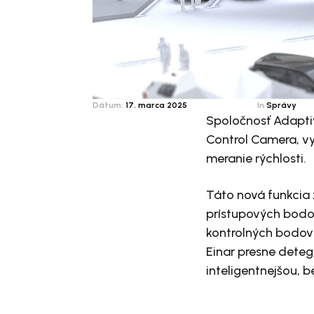
Dátum:
17. marca 2025
In
Správy
Spoločnosť Adaptiv
Control Camera, vy
meranie rýchlosti.
Táto nová funkcia 
prístupových bodoc
kontrolných bodov
Einar presne detegu
inteligentnejšou, 