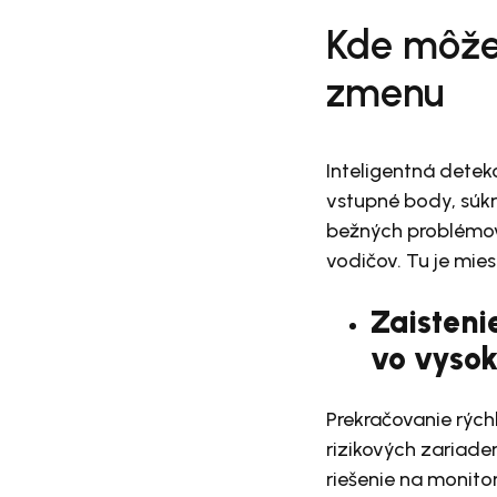
Kde môže 
zmenu
Inteligentná detek
vstupné body, súkr
bežných problémov
vodičov. Tu je mie
Zaisteni
vo vysok
Prekračovanie rých
rizikových zariad
riešenie na monito