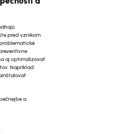
zpečnosti a
máhajú
ešte pred vznikom
 problematické
 preventívne
a aj optimalizovať
tov. Napríklad
ainštalovať
zpečnejšie a