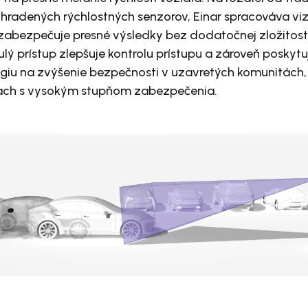
yhradených rýchlostných senzorov, Einar spracováva vi
zabezpečuje presné výsledky bez dodatočnej zložitost
nulý prístup zlepšuje kontrolu prístupu a zároveň poskyt
ógiu na zvýšenie bezpečnosti v uzavretých komunitách,
iach s vysokým stupňom zabezpečenia.