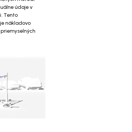
zuálne údaje v
i. Tento
uje nákladovo
 priemyselných