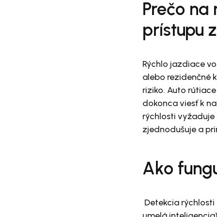
Prečo na 
prístupu z
Rýchlo jazdiace vo
alebo rezidenčné k
riziko. Auto rútia
dokonca viesť k na
rýchlosti vyžaduje
zjednodušuje a pri
Ako fungu
Detekcia rýchlosti
umelá inteligencia