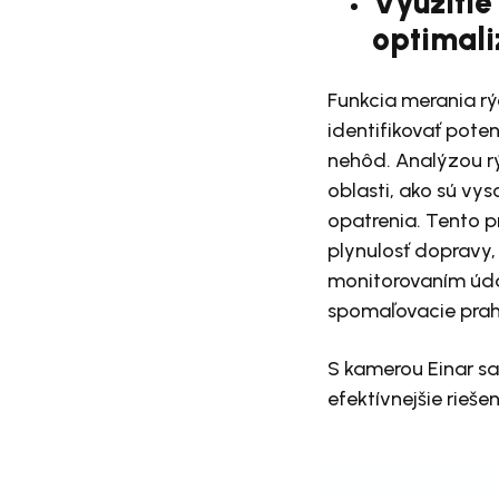
Využitie
optimali
Funkcia merania rý
identifikovať pote
nehôd. Analýzou rý
oblasti, ako sú vy
opatrenia. Tento p
plynulosť dopravy,
monitorovaním údaj
spomaľovacie prahy
S kamerou Einar sa 
efektívnejšie rieše