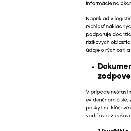
informácie na oka
Napríklad v logist
rýchlosť nákladnýc
podporuje dodržia
rizikových oblasti
údaje o rýchlosti 
Dokument
zodpove
V prípade nešťast
evidenčnom čísle, 
poskytnúť kľúčové
vodičov a zlepšov