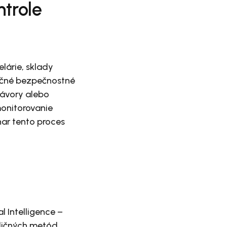
ntrole
lárie, sklady
točné bezpečnostné
závory alebo
monitorovanie
nar tento proces
l Intelligence –
adičných metód,