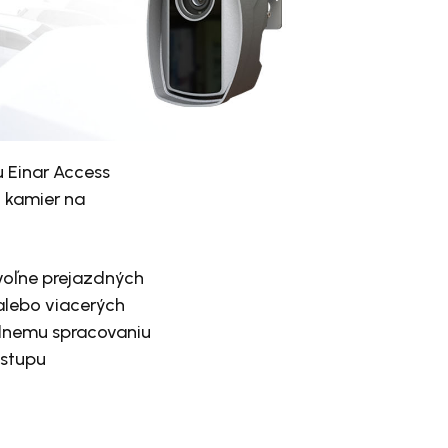
 Einar Access
h kamier na
voľne prejazdných
alebo viacerých
álnemu spracovaniu
ístupu