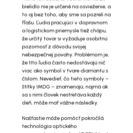
bielidlo nie je určené na osvieženie, a
to aj bez toho, aby sme sa pozreli na
fľašu. Ľudia pracujúci v dopravnom
a logistickom priemysle tiež chápu,
že určitý tovar si vyžaduje osobitnú
pozornosť z dôvodu svojej
nebezpečnej povahy. Problémom je,
že títo ľudia často nedostávajú nič
viac ako symbol v tvare diamantu s
číslom. Nevedieť, čo tieto symboly –
štítky IMDG – znamenajú, najmä ak
sa s nimi človek nestretáva každý
deň, môže mať vážne následky.
Našťastie môže pomôcť pokročilá
technológia optického