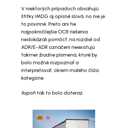
V niektorých prípadoch obsahujú
štítky IMDG aj opisné slová, no nie je
to povinné. Preto ani tie
najpokročilejšie OCR riešenia
nedokázali pomôcť; na rozdiel od
ADR/E-ADR označení neexistujú
takmer žiadne písmená, ktoré by
bolo možné rozpoznať a
interpretovať, okrem malého čísla
kategórie.
Aspoň tak to bolo doteraz.