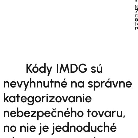
r
A
m
f
r
Kódy IMDG sú
nevyhnutné na správne
kategorizovanie
nebezpečného tovaru,
no nie je jednoduché