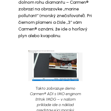
dolnom rohu diamantu – Carmen®
zobrazí na obrazovke „marine
pollutant“ (morský znečisťovateľ). Pri
čiernom plameni a čísle „3“ vám
Carmen® oznámi, že ide o horľavý
plyn alebo kvapalinu.
Takto zobrazuje demo
Carmen® ADI s IMO enginom
štítok IMDG – v našom
príklade ide o náklad
predstavujúci morský