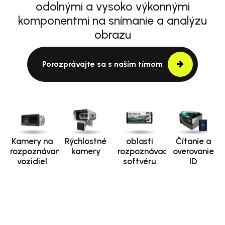
odolnými a vysoko výkonnými
komponentmi na snímanie a analýzu
obrazu
Porozprávajte sa s naším tímom
Kamery na
Rýchlostné
oblasti
Čítanie a
rozpoznávanie
kamery
rozpoznávacieho
overovanie
vozidiel
softvéru
ID