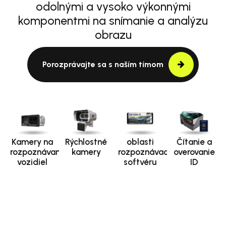
odolnými a vysoko výkonnými
komponentmi na snímanie a analýzu
obrazu
Porozprávajte sa s naším tímom
Kamery na
Rýchlostné
oblasti
Čítanie a
rozpoznávanie
kamery
rozpoznávacieho
overovanie
vozidiel
softvéru
ID