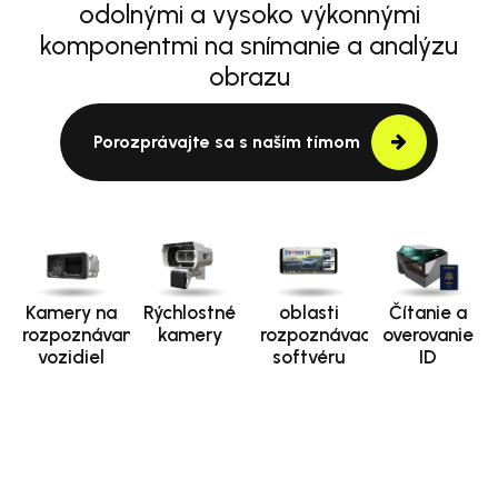
odolnými a vysoko výkonnými
komponentmi na snímanie a analýzu
obrazu
Porozprávajte sa s naším tímom
Kamery na
Rýchlostné
oblasti
Čítanie a
rozpoznávanie
kamery
rozpoznávacieho
overovanie
vozidiel
softvéru
ID