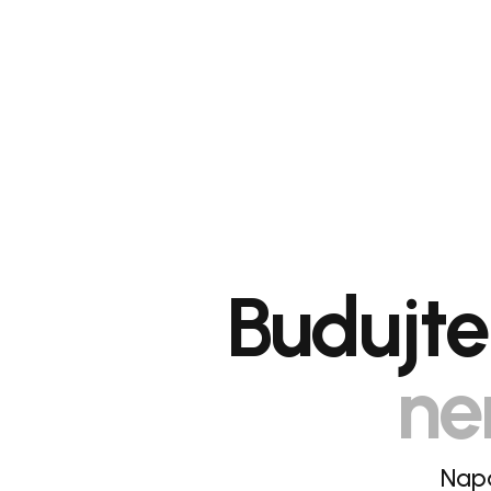
Budujte 
ne
Napá