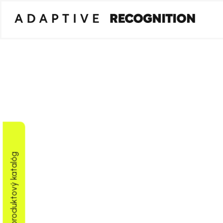
Stiahnuť produktový katalóg