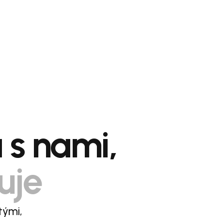
a s nami,
uje
tými,