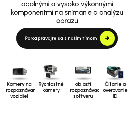
odolnými a vysoko výkonnými
komponentmi na snímanie a analýzu
obrazu
Porozprávajte sa s naším tímom
Kamery na
Rýchlostné
oblasti
Čítanie a
rozpoznávanie
kamery
rozpoznávacieho
overovanie
vozidiel
softvéru
ID