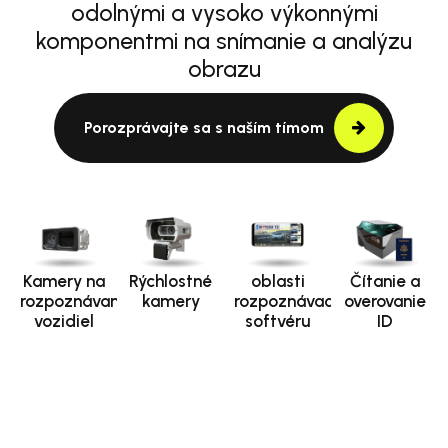
odolnými a vysoko výkonnými
komponentmi na snímanie a analýzu
obrazu
Porozprávajte sa s naším tímom
Kamery na
Rýchlostné
oblasti
Čítanie a
rozpoznávanie
kamery
rozpoznávacieho
overovanie
vozidiel
softvéru
ID