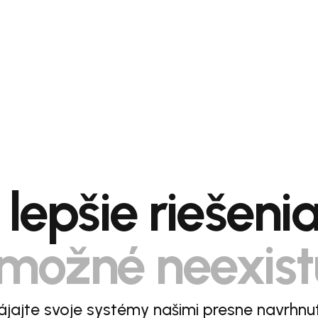
lepšie riešeni
možné neexist
jajte svoje systémy našimi presne navrhnu