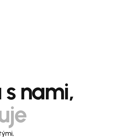
a s nami,
uje
tými,