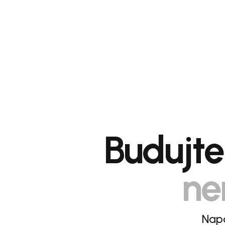
Budujte 
ne
Napá