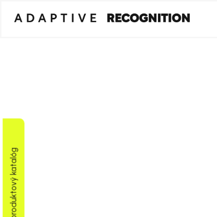
Stiahnuť produktový katalóg