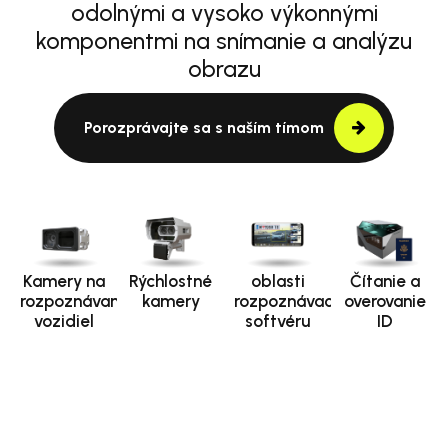
odolnými a vysoko výkonnými
komponentmi na snímanie a analýzu
obrazu
Porozprávajte sa s naším tímom
Kamery na
Rýchlostné
oblasti
Čítanie a
rozpoznávanie
kamery
rozpoznávacieho
overovanie
vozidiel
softvéru
ID