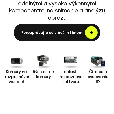
odolnými a vysoko výkonnými
komponentmi na snímanie a analýzu
obrazu
Porozprávajte sa s naším tímom
Kamery na
Rýchlostné
oblasti
Čítanie a
rozpoznávanie
kamery
rozpoznávacieho
overovanie
vozidiel
softvéru
ID