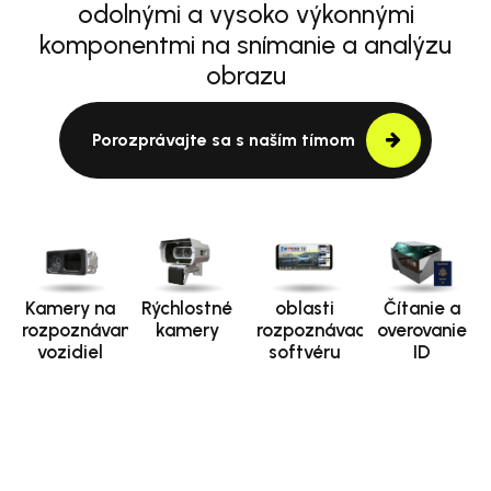
odolnými a vysoko výkonnými
komponentmi na snímanie a analýzu
obrazu
Porozprávajte sa s naším tímom
Kamery na
Rýchlostné
oblasti
Čítanie a
rozpoznávanie
kamery
rozpoznávacieho
overovanie
vozidiel
softvéru
ID