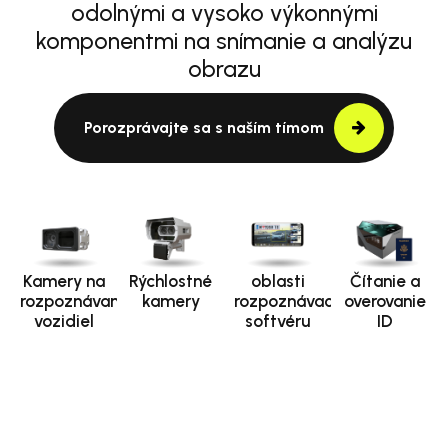
odolnými a vysoko výkonnými
komponentmi na snímanie a analýzu
obrazu
Porozprávajte sa s naším tímom
Kamery na
Rýchlostné
oblasti
Čítanie a
rozpoznávanie
kamery
rozpoznávacieho
overovanie
vozidiel
softvéru
ID