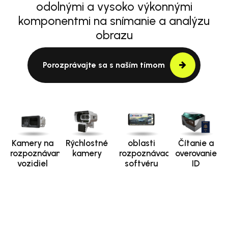
odolnými a vysoko výkonnými
komponentmi na snímanie a analýzu
obrazu
Porozprávajte sa s naším tímom
Kamery na
Rýchlostné
oblasti
Čítanie a
rozpoznávanie
kamery
rozpoznávacieho
overovanie
vozidiel
softvéru
ID