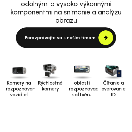
odolnými a vysoko výkonnými
komponentmi na snímanie a analýzu
obrazu
Porozprávajte sa s naším tímom
Kamery na
Rýchlostné
oblasti
Čítanie a
rozpoznávanie
kamery
rozpoznávacieho
overovanie
vozidiel
softvéru
ID